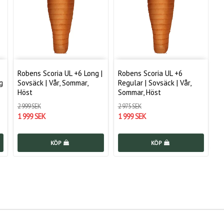
Robens Scoria UL +6 Long |
Robens Scoria UL +6
g
Sovsäck | Vår, Sommar,
Regular | Sovsäck | Vår,
Höst
Sommar, Höst
2 999 SEK
2 975 SEK
1 999 SEK
1 999 SEK
KÖP
KÖP