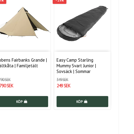
10%
- 29%
obens Fairbanks Grande |
Easy Camp Starling
ältkåta | Familjetält
Mummy Svart Junior |
Sovsäck | Sommar
790 SEK
349 SEK
 790 SEK
249 SEK
KÖP
KÖP