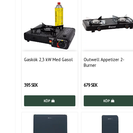
Gaskök 2,3 kW Med Gasol
Outwell Appetizer 2-
Burner
395 SEK
679 SEK
KÖP
KÖP