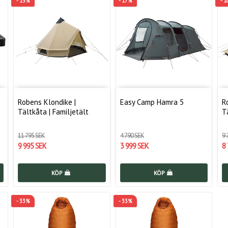
- 15%
- 17%
- 
Robens Klondike |
Easy Camp Hamra 5
R
Tältkåta | Familjetält
T
11 795 SEK
4 790 SEK
9 
9 995 SEK
3 999 SEK
8
KÖP
KÖP
- 33%
- 33%