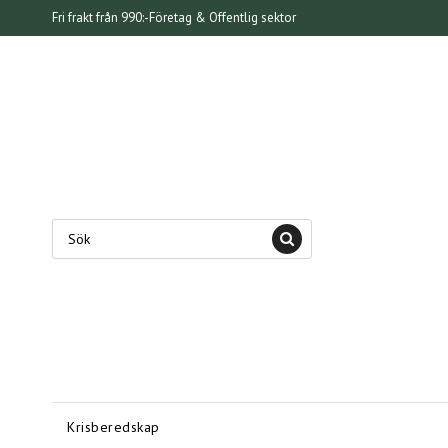
Fri frakt från 990:-
Företag & Offentlig sektor
Krisberedskap