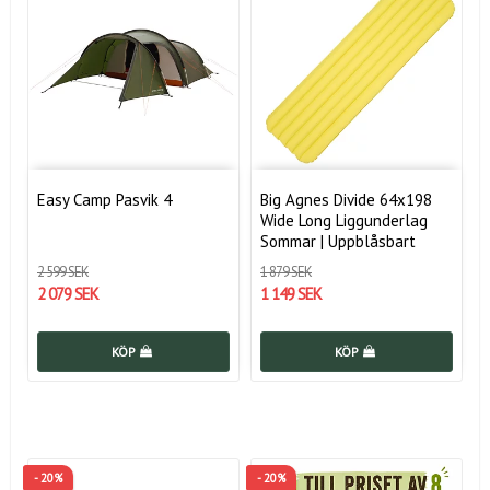
Easy Camp Pasvik 4
Big Agnes Divide 64x198
Wide Long Liggunderlag
Sommar | Uppblåsbart
2 599 SEK
1 879 SEK
2 079 SEK
1 149 SEK
KÖP
KÖP
- 20%
- 20%