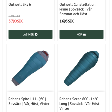
Outwell Sky 6
Outwell Constellation
Prime | Sovsäck | Vår,
Sommar och Höst
6 395 SEK
5 790 SEK
1 695 SEK
LÄS MER
KÖP
Robens Spire III L -9°C |
Robens Serac 600 -14°C
Sovsäck | Vår, Höst, Vinter
Long | Sovsäck | Vår, Höst,
Vinter