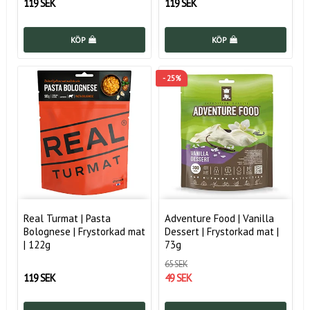
119 SEK
119 SEK
KÖP
KÖP
- 25%
Real Turmat | Pasta
Adventure Food | Vanilla
Bolognese | Frystorkad mat
Dessert | Frystorkad mat |
| 122g
73g
65 SEK
119 SEK
49 SEK