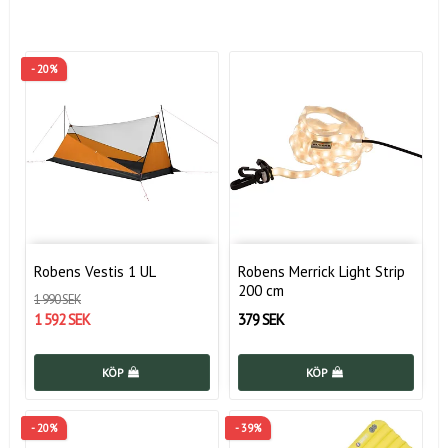
- 20%
Robens Vestis 1 UL
Robens Merrick Light Strip
200 cm
1 990 SEK
1 592 SEK
379 SEK
KÖP
KÖP
- 20%
- 39%