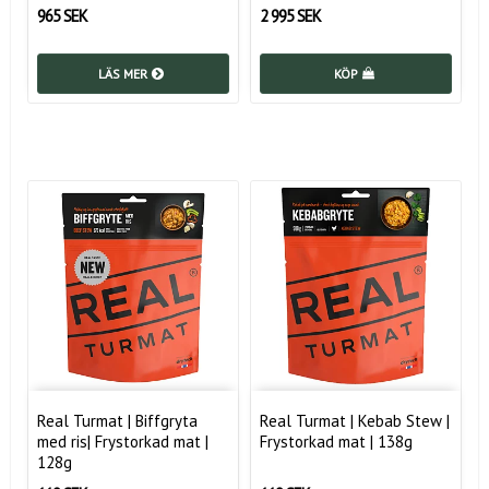
965 SEK
2 995 SEK
LÄS MER
KÖP
Real Turmat | Biffgryta
Real Turmat | Kebab Stew |
med ris| Frystorkad mat |
Frystorkad mat | 138g
128g