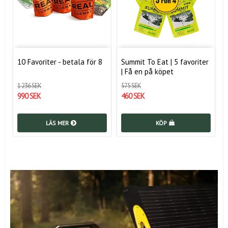
10 Favoriter - betala för 8
Summit To Eat | 5 favoriter
| Få en på köpet
1 236 SEK
575 SEK
990 SEK
460 SEK
LÄS MER
KÖP