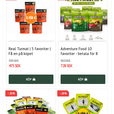
Real Turmat | 5 favoriter |
Adventure Food 10
Få en på köpet
favoriter - betala för 8
595 SEK
910 SEK
475 SEK
728 SEK
KÖP
KÖP
- 20%
- 20%