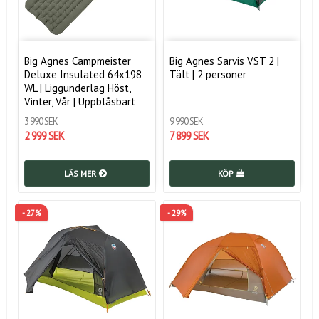
Big Agnes Campmeister
Big Agnes Sarvis VST 2 |
Deluxe Insulated 64x198
Tält | 2 personer
WL | Liggunderlag Höst,
Vinter, Vår | Uppblåsbart
3 990 SEK
9 990 SEK
2 999 SEK
7 899 SEK
LÄS MER
KÖP
- 27%
- 29%