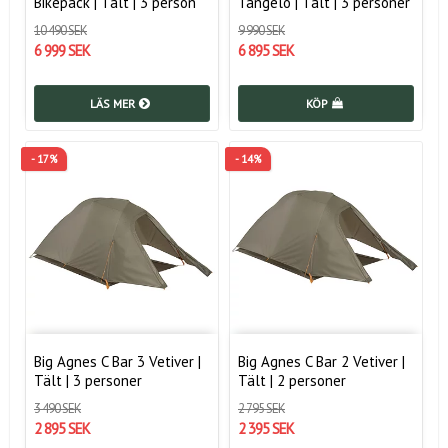
Bikepack | Tält | 3 person
Tangelo | Tält | 3 personer
10 490 SEK
9 990 SEK
6 999 SEK
6 895 SEK
LÄS MER
KÖP
- 17%
- 14%
Big Agnes C Bar 3 Vetiver |
Big Agnes C Bar 2 Vetiver |
Tält | 3 personer
Tält | 2 personer
3 490 SEK
2 795 SEK
2 895 SEK
2 395 SEK