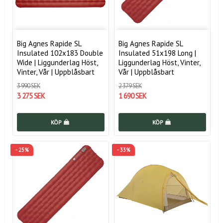
Big Agnes Rapide SL
Big Agnes Rapide SL
Insulated 102x183 Double
Insulated 51x198 Long |
Wide | Liggunderlag Höst,
Liggunderlag Höst, Vinter,
Vinter, Vår | Uppblåsbart
Vår | Uppblåsbart
3 990 SEK
2 379 SEK
3 275 SEK
1 690 SEK
KÖP
KÖP
- 25%
- 33%