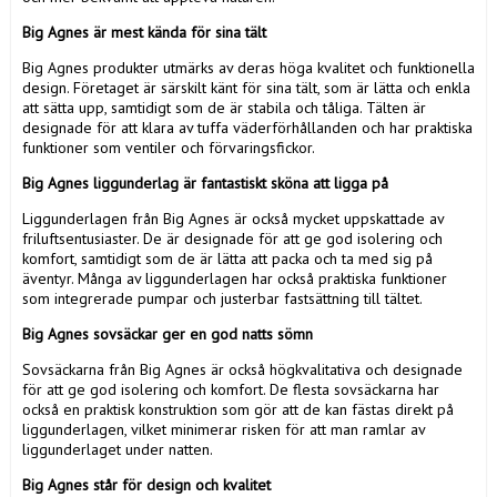
Big Agnes är mest kända för sina tält
Big Agnes produkter utmärks av deras höga kvalitet och funktionella
design. Företaget är särskilt känt för sina tält, som är lätta och enkla
att sätta upp, samtidigt som de är stabila och tåliga. Tälten är
designade för att klara av tuffa väderförhållanden och har praktiska
funktioner som ventiler och förvaringsfickor.
Big Agnes liggunderlag är fantastiskt sköna att ligga på
Liggunderlagen från Big Agnes är också mycket uppskattade av
friluftsentusiaster. De är designade för att ge god isolering och
komfort, samtidigt som de är lätta att packa och ta med sig på
äventyr. Många av liggunderlagen har också praktiska funktioner
som integrerade pumpar och justerbar fastsättning till tältet.
Big Agnes sovsäckar ger en god natts sömn
Sovsäckarna från Big Agnes är också högkvalitativa och designade
för att ge god isolering och komfort. De flesta sovsäckarna har
också en praktisk konstruktion som gör att de kan fästas direkt på
liggunderlagen, vilket minimerar risken för att man ramlar av
liggunderlaget under natten.
Big Agnes står för design och kvalitet