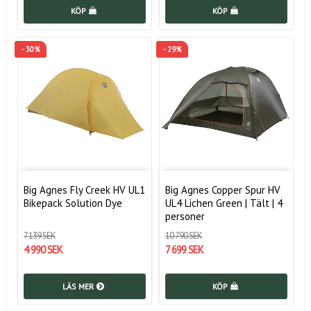
KÖP
KÖP
- 30%
- 29%
Big Agnes Fly Creek HV UL1
Big Agnes Copper Spur HV
Bikepack Solution Dye
UL4 Lichen Green | Tält | 4
personer
7 139 SEK
10 790 SEK
4 990 SEK
7 699 SEK
LÄS MER
KÖP