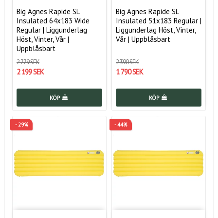
Big Agnes Rapide SL
Big Agnes Rapide SL
Insulated 64x183 Wide
Insulated 51x183 Regular |
Regular | Liggunderlag
Liggunderlag Höst, Vinter,
Höst, Vinter, Vår |
Vår | Uppblåsbart
Uppblåsbart
2 779 SEK
2 390 SEK
2 199 SEK
1 790 SEK
KÖP
KÖP
- 29%
- 44%