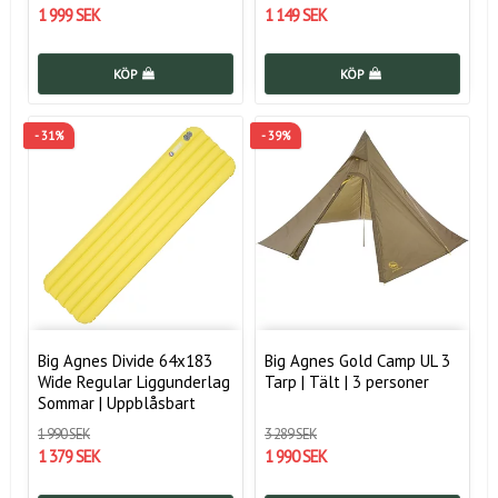
1 999 SEK
1 149 SEK
KÖP
KÖP
- 31%
- 39%
Big Agnes Divide 64x183
Big Agnes Gold Camp UL 3
Wide Regular Liggunderlag
Tarp | Tält | 3 personer
Sommar | Uppblåsbart
1 990 SEK
3 289 SEK
1 379 SEK
1 990 SEK