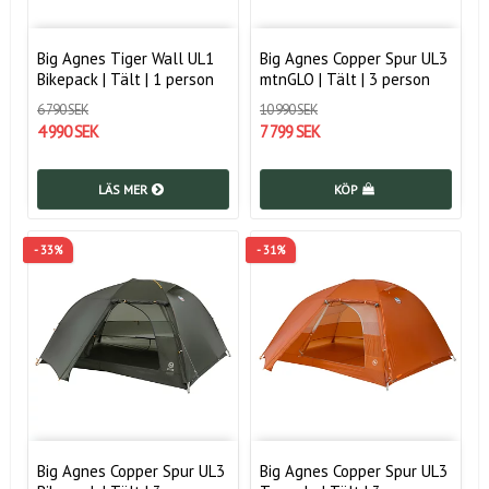
Big Agnes Tiger Wall UL1
Big Agnes Copper Spur UL3
Bikepack | Tält | 1 person
mtnGLO | Tält | 3 person
6 790 SEK
10 990 SEK
4 990 SEK
7 799 SEK
LÄS MER
KÖP
- 33%
- 31%
Big Agnes Copper Spur UL3
Big Agnes Copper Spur UL3