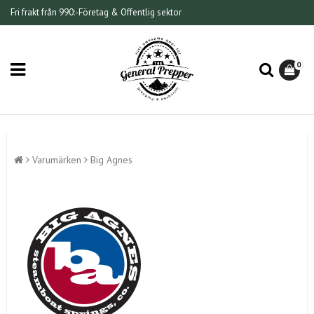
Fri frakt från 990:-
Företag & Offentlig sektor
0
Varumärken
Big Agnes