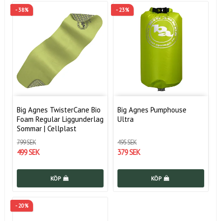
- 38%
- 23%
Big Agnes TwisterCane Bio
Big Agnes Pumphouse
Foam Regular Liggunderlag
Ultra
Sommar | Cellplast
799 SEK
495 SEK
499 SEK
379 SEK
KÖP
KÖP
- 20%