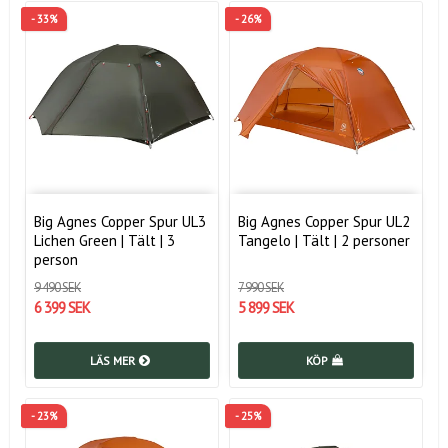
- 33%
- 26%
Big Agnes Copper Spur UL3
Big Agnes Copper Spur UL2
Lichen Green | Tält | 3
Tangelo | Tält | 2 personer
person
9 490 SEK
7 990 SEK
6 399 SEK
5 899 SEK
LÄS MER
KÖP
- 23%
- 25%