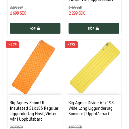
2 295 SEK
3 495 SEK
1 699 SEK
2 299 SEK
KÖP
KÖP
- 26%
- 39%
Big Agnes Zoom UL
Big Agnes Divide 64x198
Insulated 51x183 Regular
Wide Long Liggunderlag
Liggunderlag Höst, Vinter,
Sommar | Uppblåsbart
Vår | Uppblåsbart
2 690 SEK
1 879 SEK