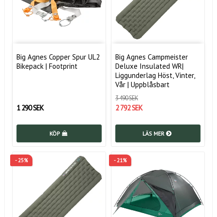
Big Agnes Copper Spur UL2
Big Agnes Campmeister
Bikepack | Footprint
Deluxe Insulated WR|
Liggunderlag Höst, Vinter,
Vår | Uppblåsbart
3 490 SEK
1 290 SEK
2 792 SEK
KÖP
LÄS MER
- 25%
- 21%