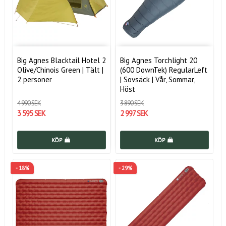
Big Agnes Blacktail Hotel 2
Big Agnes Torchlight 20
Olive/Chinois Green | Tält |
(600 DownTek) RegularLeft
2 personer
| Sovsäck | Vår, Sommar,
Höst
4 990 SEK
3 890 SEK
3 595 SEK
2 997 SEK
KÖP
KÖP
- 18%
- 29%