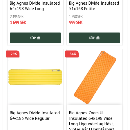
Big Agnes Divide Insulated
Big Agnes Divide Insulated
64x198 Wide Long
51x168 Petite
2 395 SEK
1 790 SEK
1 699 SEK
999 SEK
KÖP
KÖP
- 26%
- 34%
Big Agnes Divide Insulated
Big Agnes Zoom UL
64x183 Wide Regular
Insulated 64x198 Wide
Long Liggunderlag Höst,
Vinter, Vår | Uppblåsbart