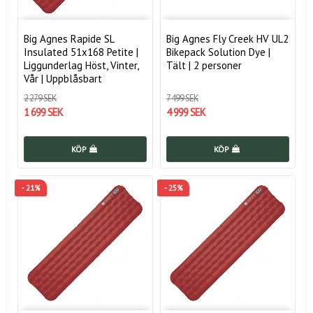
Big Agnes Rapide SL
Big Agnes Fly Creek HV UL2
Insulated 51x168 Petite |
Bikepack Solution Dye |
Liggunderlag Höst, Vinter,
Tält | 2 personer
Vår | Uppblåsbart
2 279 SEK
7 499 SEK
1 699 SEK
4 999 SEK
KÖP
KÖP
- 21%
- 25%