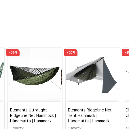
- 36%
- 20%
- 
Elements Ultralight
Elements Ridgeline Net
E
Ridgeline Net Hammock |
Tent Hammock |
C
Hängmatta | Hammock
Hängmatta | Hammock
|
1 089 SEK
1 890 SEK
74