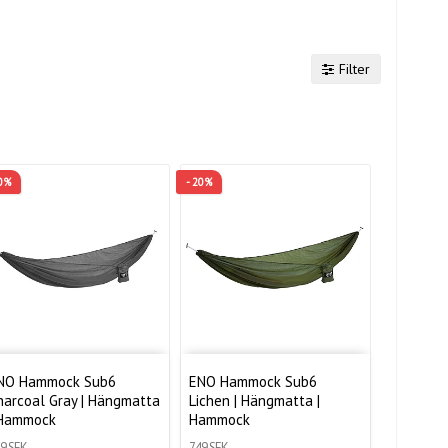
Filter
20%
- 20%
NO Hammock Sub6
ENO Hammock Sub6
harcoal Gray | Hängmatta
Lichen | Hängmatta |
 Hammock
Hammock
9 SEK
749 SEK