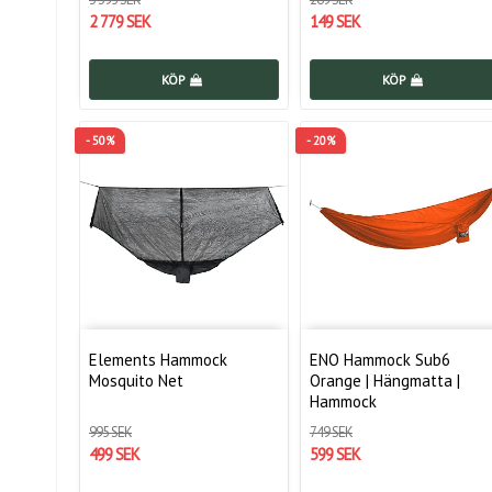
2 779 SEK
149 SEK
KÖP
KÖP
- 50%
- 20%
Elements Hammock
ENO Hammock Sub6
Mosquito Net
Orange | Hängmatta |
Hammock
995 SEK
749 SEK
499 SEK
599 SEK