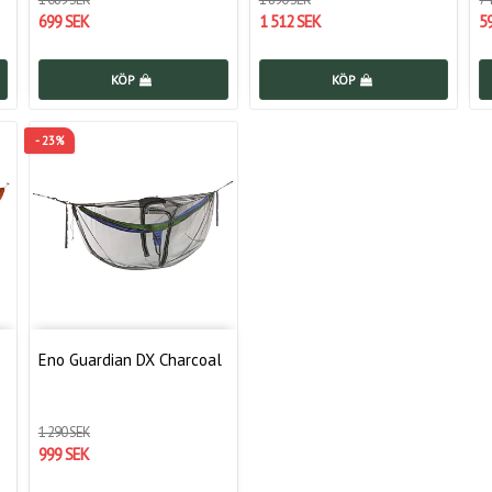
699 SEK
1 512 SEK
5
KÖP
KÖP
- 23%
Eno Guardian DX Charcoal
1 290 SEK
999 SEK