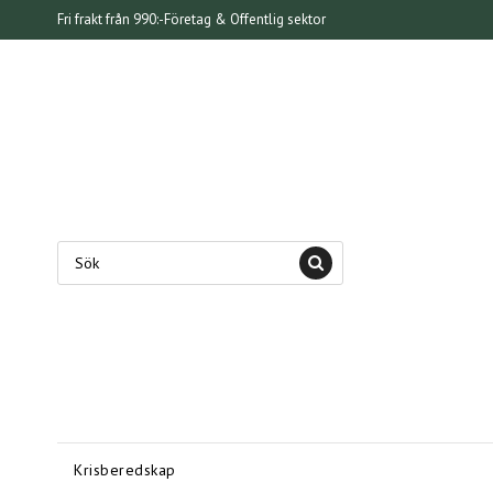
Fri frakt från 990:-
Företag & Offentlig sektor
Krisberedskap