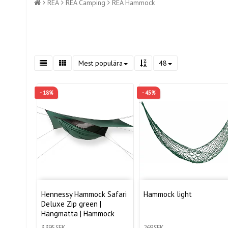
REA
REA Camping
REA Hammock
Mest populära
48
- 18%
- 45%
Hennessy Hammock Safari
Hammock light
Deluxe Zip green |
Hängmatta | Hammock
3 395 SEK
269 SEK