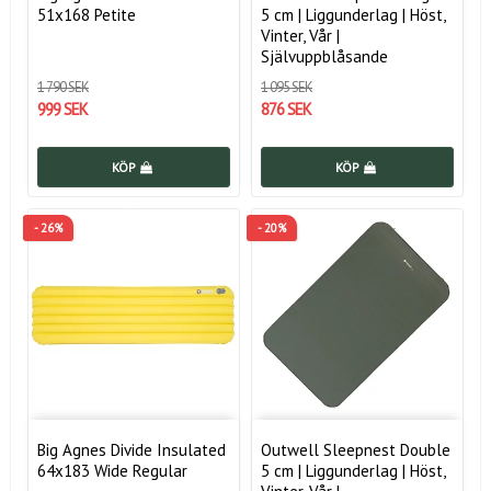
51x168 Petite
5 cm | Liggunderlag | Höst,
Vinter, Vår |
Självuppblåsande
1 790 SEK
1 095 SEK
999 SEK
876 SEK
KÖP
KÖP
- 26%
- 20%
Big Agnes Divide Insulated
Outwell Sleepnest Double
64x183 Wide Regular
5 cm | Liggunderlag | Höst,