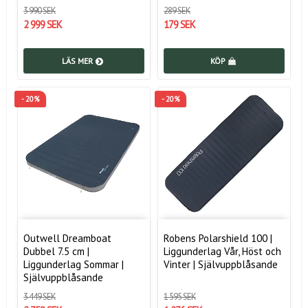
3 990 SEK
289 SEK
2 999 SEK
179 SEK
LÄS MER
KÖP
- 20%
- 20%
Outwell Dreamboat
Robens Polarshield 100 |
Dubbel 7.5 cm |
Liggunderlag Vår, Höst och
Liggunderlag Sommar |
Vinter | Självuppblåsande
Självuppblåsande
3 449 SEK
1 595 SEK