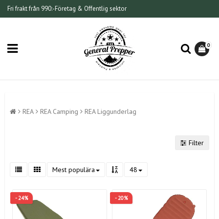
Fri frakt från 990:-
Företag & Offentlig sektor
0
REA
REA Camping
REA Liggunderlag
Filter
Mest populära
48
- 24%
- 20%