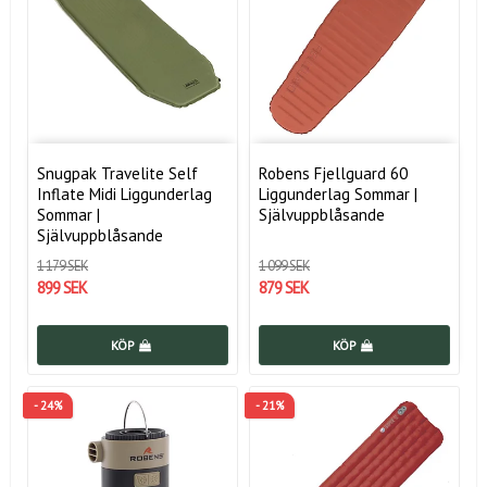
Snugpak Travelite Self
Robens Fjellguard 60
Inflate Midi Liggunderlag
Liggunderlag Sommar |
Sommar |
Självuppblåsande
Självuppblåsande
1 179 SEK
1 099 SEK
899 SEK
879 SEK
KÖP
KÖP
- 24%
- 21%