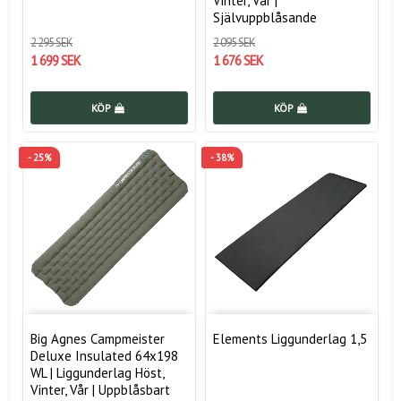
Vinter, Vår |
Självuppblåsande
2 295 SEK
2 095 SEK
1 699 SEK
1 676 SEK
KÖP
KÖP
- 25%
- 38%
Big Agnes Campmeister
Elements Liggunderlag 1,5
Deluxe Insulated 64x198
WL | Liggunderlag Höst,
Vinter, Vår | Uppblåsbart