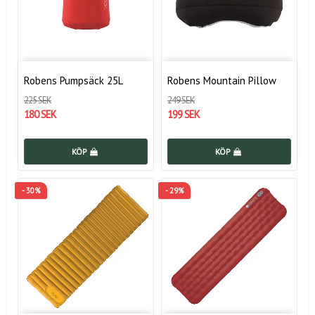
Robens Pumpsäck 25L
Robens Mountain Pillow
225 SEK
249 SEK
180 SEK
199 SEK
KÖP
KÖP
- 30%
- 29%