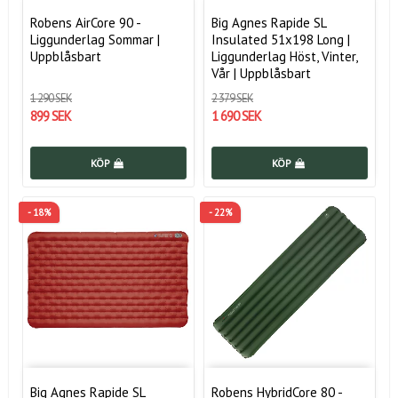
Robens AirCore 90 -
Big Agnes Rapide SL
Liggunderlag Sommar |
Insulated 51x198 Long |
Uppblåsbart
Liggunderlag Höst, Vinter,
Vår | Uppblåsbart
1 290 SEK
2 379 SEK
899 SEK
1 690 SEK
KÖP
KÖP
- 18%
- 22%
Big Agnes Rapide SL
Robens HybridCore 80 -