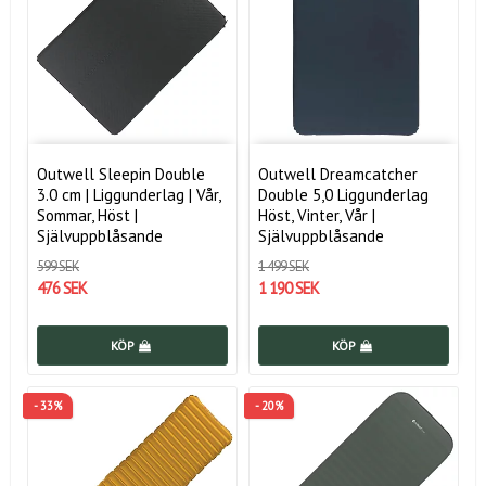
Outwell Sleepin Double
Outwell Dreamcatcher
3.0 cm | Liggunderlag | Vår,
Double 5,0 Liggunderlag
Sommar, Höst |
Höst, Vinter, Vår |
Självuppblåsande
Självuppblåsande
599 SEK
1 499 SEK
476 SEK
1 190 SEK
KÖP
KÖP
- 33%
- 20%