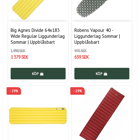
Big Agnes Divide 64x183
Robens Vapour 40 -
Wide Regular Liggunderlag
Liggunderlag Sommar |
Sommar | Uppblåsbart
Uppblåsbart
1 990 SEK
945 SEK
1 379 SEK
659 SEK
KÖP
KÖP
- 29%
- 29%