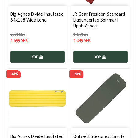
Big Agnes Divide Insulated
JR Gear Presidon Standard
64x198 Wide Long
Liggunderlag Sommar |
Uppblåsbart
2 395 SEK
1 479 SEK
1 699 SEK
1 049 SEK
KÖP
KÖP
- 44%
- 20%
Big Agnes Divide Insulated
Outwell Sleepnest Single