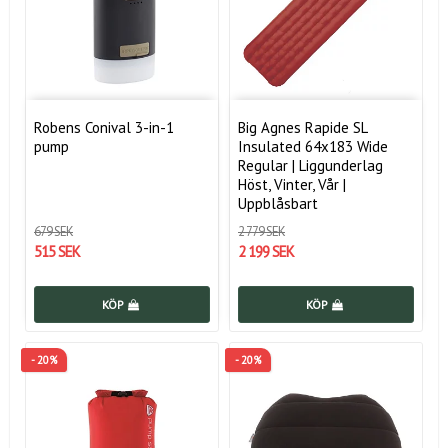
Robens Conival 3-in-1
Big Agnes Rapide SL
pump
Insulated 64x183 Wide
Regular | Liggunderlag
Höst, Vinter, Vår |
Uppblåsbart
679 SEK
2 779 SEK
515 SEK
2 199 SEK
KÖP
KÖP
- 20%
- 20%