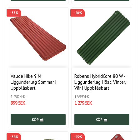
- 33%
- 20%
Vaude Hike 9 M
Robens HybridCore 80 W -
Liggunderlag Sommar |
Liggunderlag Höst, Vinter,
Uppblåsbart
Vår | Uppblåsbart
1 490 SEK
1 599 SEK
999 SEK
1 279 SEK
KÖP
KÖP
- 38%
- 25%