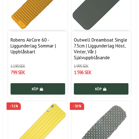
Robens AirCore 60 -
Outwell Dreamboat Single
Liggunderlag Sommar |
7.5cm | Liggunderlag Höst,
Uppblåsbart
Vinter, Vår |
Självuppblåsande
1 190 SEK
1 995 SEK
799 SEK
1 596 SEK
KÖP
KÖP
- 31%
- 30%