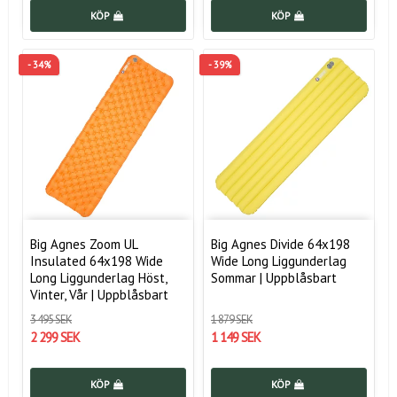
KÖP
KÖP
- 34%
- 39%
Big Agnes Zoom UL
Big Agnes Divide 64x198
Insulated 64x198 Wide
Wide Long Liggunderlag
Long Liggunderlag Höst,
Sommar | Uppblåsbart
Vinter, Vår | Uppblåsbart
3 495 SEK
1 879 SEK
2 299 SEK
1 149 SEK
KÖP
KÖP