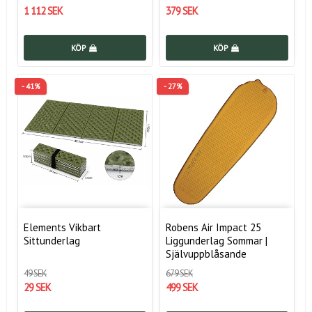
1 112 SEK
379 SEK
KÖP
KÖP
- 41%
- 27%
Elements Vikbart
Robens Air Impact 25
Sittunderlag
Liggunderlag Sommar |
Självuppblåsande
49 SEK
679 SEK
29 SEK
499 SEK