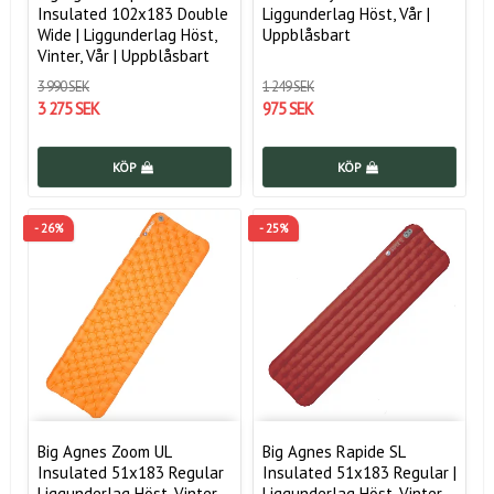
Insulated 102x183 Double
Liggunderlag Höst, Vår |
Wide | Liggunderlag Höst,
Uppblåsbart
Vinter, Vår | Uppblåsbart
3 990 SEK
1 249 SEK
3 275 SEK
975 SEK
KÖP
KÖP
- 26%
- 25%
Big Agnes Zoom UL
Big Agnes Rapide SL
Insulated 51x183 Regular
Insulated 51x183 Regular |
Liggunderlag Höst, Vinter,
Liggunderlag Höst, Vinter,