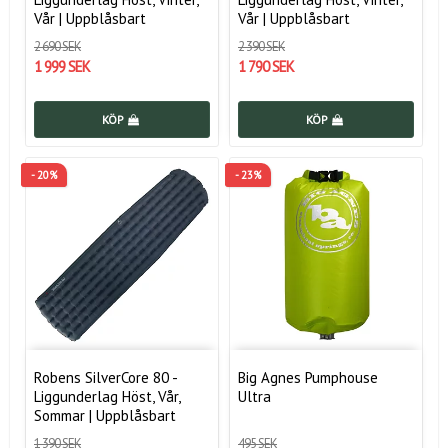
Vår | Uppblåsbart
Vår | Uppblåsbart
2 690 SEK
2 390 SEK
1 999 SEK
1 790 SEK
KÖP
KÖP
- 20%
- 23%
Robens SilverCore 80 -
Big Agnes Pumphouse
Liggunderlag Höst, Vår,
Ultra
Sommar | Uppblåsbart
1 390 SEK
495 SEK