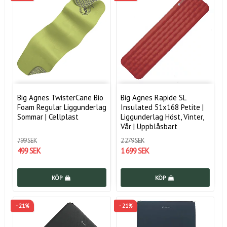
Big Agnes TwisterCane Bio
Big Agnes Rapide SL
Foam Regular Liggunderlag
Insulated 51x168 Petite |
Sommar | Cellplast
Liggunderlag Höst, Vinter,
Vår | Uppblåsbart
799 SEK
2 279 SEK
499 SEK
1 699 SEK
KÖP
KÖP
- 21%
- 21%