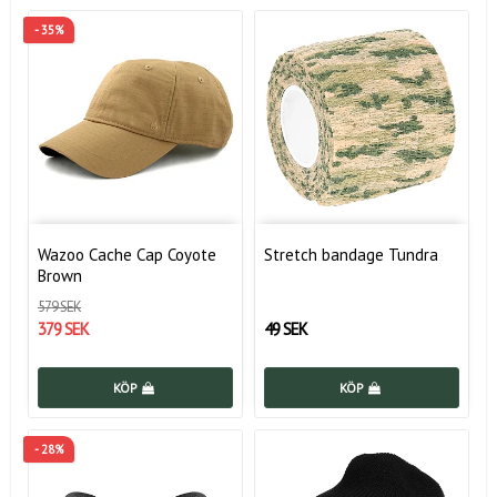
- 35%
Wazoo Cache Cap Coyote
Stretch bandage Tundra
Brown
579 SEK
379 SEK
49 SEK
KÖP
KÖP
- 28%