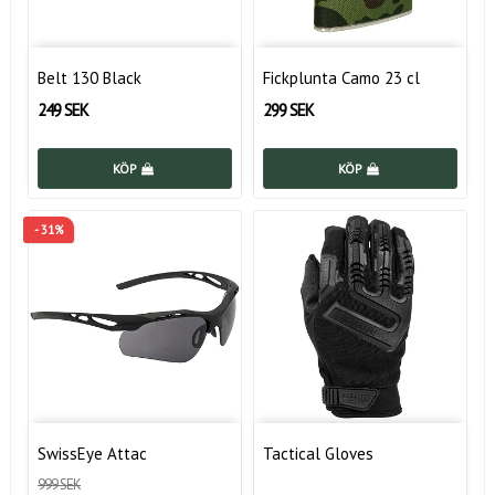
Belt 130 Black
Fickplunta Camo 23 cl
249 SEK
299 SEK
KÖP
KÖP
- 31%
SwissEye Attac
Tactical Gloves
999 SEK