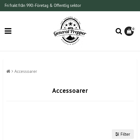
Fri frakt från 990:-
Företag & Offentlig sektor
0
Accessoarer
Accessoarer
Filter