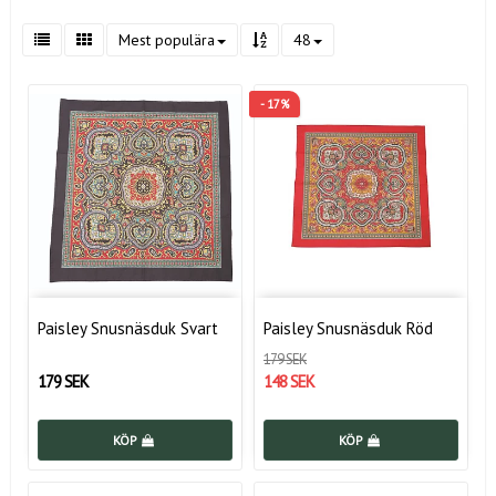
Mest populära
48
- 17%
Paisley Snusnäsduk Svart
Paisley Snusnäsduk Röd
179 SEK
179 SEK
148 SEK
KÖP
KÖP