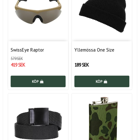
SwissEye Raptor
Yllemössa One Size
579 SEK
419 SEK
189 SEK
KÖP
KÖP