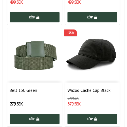
499 SEK
499 SEK
KÖP
KÖP
- 35%
Belt 130 Green
Wazoo Cache Cap Black
579 SEK
279 SEK
379 SEK
KÖP
KÖP