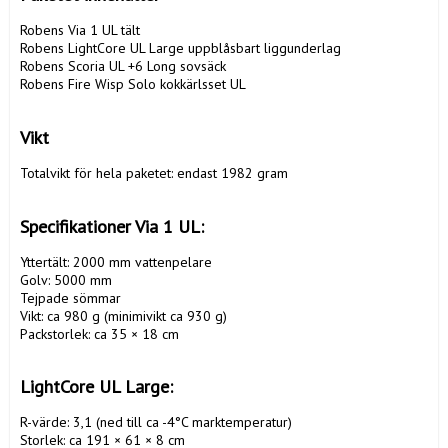
Robens Via 1 UL tält

Robens LightCore UL Large uppblåsbart liggunderlag

Robens Scoria UL +6 Long sovsäck

Robens Fire Wisp Solo kokkärlsset UL

Vikt
Totalvikt för hela paketet: endast 1982 gram

Specifikationer Via 1 UL:
Yttertält: 2000 mm vattenpelare

Golv: 5000 mm

Tejpade sömmar

Vikt: ca 980 g (minimivikt ca 930 g)

Packstorlek: ca 35 × 18 cm

LightCore UL Large: 
R-värde: 3,1 (ned till ca -4°C marktemperatur)

Storlek: ca 191 × 61 × 8 cm
