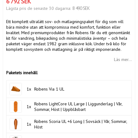
6 792 SEK
8 490 SEK
Lägsta pris de senaste 30 dagarna
Ett komplett ultralätt sov- och matlagningspaket för dig som vill
bära mindre utan att kompromissa med komfort, funktion eller
kvalitet. Med premiumprodukter från Robens får du ett genomtänkt
kit för vandring, bikepacking och minimalistiska äventyr – och hela
paketet väger endast 1982 gram inklusive kök. Under två kilo för
komplett sovsystem och matlagning är på riktigt imponerande.
Läs mer...
Paketets innehåll
1x
Robens Via 1 UL
Robens LightCore UL Large | Liggunderlag | Vår,
1x
Sommar, Höst | Uppblåsbart
Robens Scoria UL +6 Long | Sovsäck | Vår, Sommar,
1x
Höst