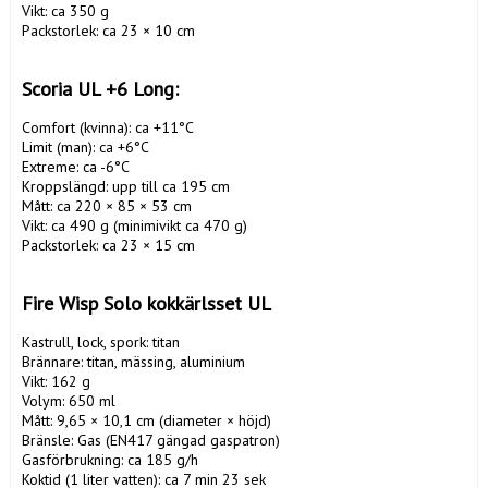
Vikt: ca 350 g

Packstorlek: ca 23 × 10 cm

Scoria UL +6 Long:
Comfort (kvinna): ca +11°C

Limit (man): ca +6°C

Extreme: ca -6°C

Kroppslängd: upp till ca 195 cm

Mått: ca 220 × 85 × 53 cm

Vikt: ca 490 g (minimivikt ca 470 g)

Packstorlek: ca 23 × 15 cm

Fire Wisp Solo kokkärlsset UL
Kastrull, lock, spork: titan

Brännare: titan, mässing, aluminium

Vikt: 162 g

Volym: 650 ml

Mått: 9,65 × 10,1 cm (diameter × höjd)

Bränsle: Gas (EN417 gängad gaspatron)

Gasförbrukning: ca 185 g/h

Koktid (1 liter vatten): ca 7 min 23 sek
