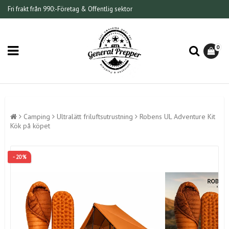
Fri frakt från 990:-
Företag & Offentlig sektor
0
Camping
Ultralätt friluftsutrustning
Robens UL Adventure Kit
Kök på köpet
- 20%