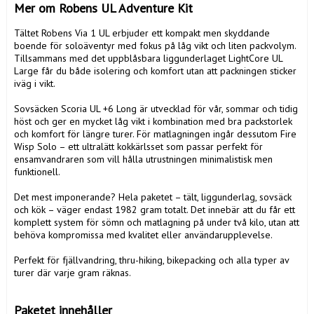
Mer om Robens UL Adventure Kit
Tältet Robens Via 1 UL erbjuder ett kompakt men skyddande 
boende för soloäventyr med fokus på låg vikt och liten packvolym. 
Tillsammans med det uppblåsbara liggunderlaget LightCore UL 
Large får du både isolering och komfort utan att packningen sticker 
iväg i vikt.

Sovsäcken Scoria UL +6 Long är utvecklad för vår, sommar och tidig 
höst och ger en mycket låg vikt i kombination med bra packstorlek 
och komfort för längre turer. För matlagningen ingår dessutom Fire 
Wisp Solo – ett ultralätt kokkärlsset som passar perfekt för 
ensamvandraren som vill hålla utrustningen minimalistisk men 
funktionell.

Det mest imponerande? Hela paketet – tält, liggunderlag, sovsäck 
och kök – väger endast 1982 gram totalt. Det innebär att du får ett 
komplett system för sömn och matlagning på under två kilo, utan att 
behöva kompromissa med kvalitet eller användarupplevelse.

Perfekt för fjällvandring, thru-hiking, bikepacking och alla typer av 
turer där varje gram räknas.

Paketet innehåller