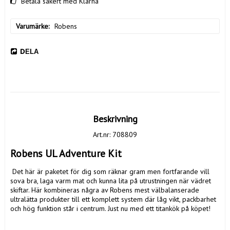
Betala säkert med Klarna
Varumärke
Robens
DELA
Beskrivning
Art.nr: 708809
Robens UL Adventure Kit
 Det här är paketet för dig som räknar gram men fortfarande vill 
sova bra, laga varm mat och kunna lita på utrustningen när vädret 
skiftar. Här kombineras några av Robens mest välbalanserade 
ultralätta produkter till ett komplett system där låg vikt, packbarhet 
och hög funktion står i centrum. Just nu med ett titankök på köpet!
