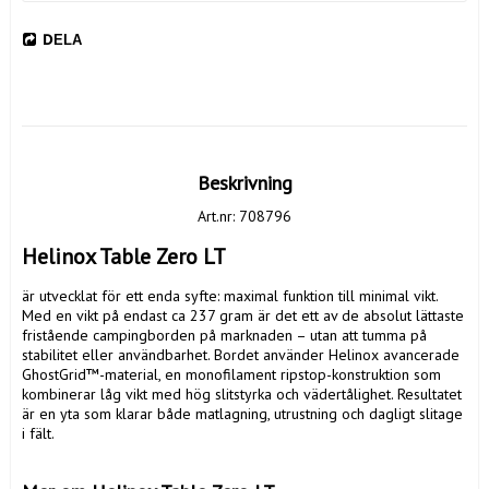
DELA
Beskrivning
Art.nr: 708796
Helinox Table Zero LT
är utvecklat för ett enda syfte: maximal funktion till minimal vikt. 
Med en vikt på endast ca 237 gram är det ett av de absolut lättaste 
fristående campingborden på marknaden – utan att tumma på 
stabilitet eller användbarhet. Bordet använder Helinox avancerade 
GhostGrid™-material, en monofilament ripstop-konstruktion som 
kombinerar låg vikt med hög slitstyrka och vädertålighet. Resultatet 
är en yta som klarar både matlagning, utrustning och dagligt slitage 
i fält.
