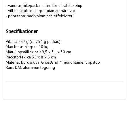
- vandrar, bikepackar eller kör ultralätt setup

- vill ha struktur i lägret utan att bära vikt

- prioriterar packvolym och effektivitet

Specifikationer
Vikt: ca 237 g (ca 254 g packad)

Max belastning: ca 10 kg

Mått (uppställd): ca 49,5 x 31 x 30 cm

Packstorlek: ca 35 x 8 x 8 cm

Material bordsskiva: GhostGrid™ monofilament ripstop

Ram: DAC aluminiumlegering