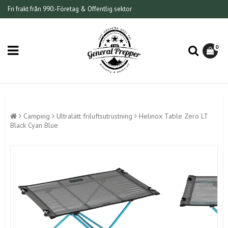
Fri frakt från 990:-
Företag & Offentlig sektor
0
Camping
Ultralätt friluftsutrustning
Helinox Table Zero LT
Black Cyan Blue