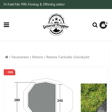
Fri frakt från 990:-
Företag & Offentlig sektor
0
Varumärken
Robens
Robens Fairbanks Golvskydd
- 38%