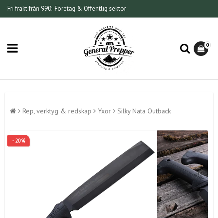
Fri frakt från 990:-
Företag & Offentlig sektor
0
Rep, verktyg & redskap
Yxor
Silky Nata Outback
- 20%