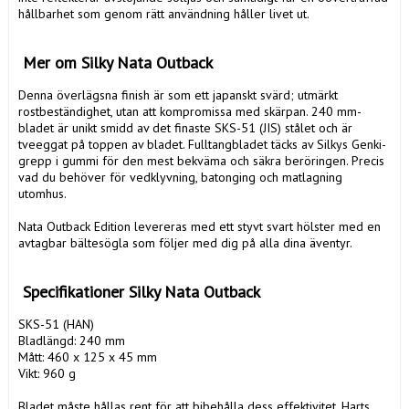
hållbarhet som genom rätt användning håller livet ut. 

 Mer om Silky Nata Outback
Denna överlägsna finish är som ett japanskt svärd; utmärkt 
rostbeständighet, utan att kompromissa med skärpan. 240 mm-
bladet är unikt smidd av det finaste SKS-51 (JIS) stålet och är 
tveeggat på toppen av bladet. Fulltangbladet täcks av Silkys Genki-
grepp i gummi för den mest bekväma och säkra beröringen. Precis 
vad du behöver för vedklyvning, batonging och matlagning 
utomhus.

Nata Outback Edition levereras med ett styvt svart hölster med en 
avtagbar bältesögla som följer med dig på alla dina äventyr.

 Specifikationer Silky Nata Outback
SKS-51 (HAN)

Bladlängd: 240 mm

Mått: 460 x 125 x 45 mm

Vikt: 960 g

Bladet måste hållas rent för att bibehålla dess effektivitet. Harts 