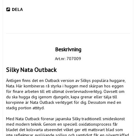
DELA
Beskrivning
Art.nr: 707009
Silky Nata Outback 
Äntligen finns det en Outback version av Silkys populära huggare, 
Nata. Här kombineras rå styrka i huggen med skärpan hos eggen 
för finare arbeten till ett ultimat överlevnadsverktyg. Oavsett om 
du ska hugga dig igenom djungeln, kapa grenar eller tälja till 
korvpinne är Nata Outback verktyget för dig. Dessutom med en 
stadig portion attityd.

Med Nata Outback förenar japanska Silky traditionell smideskonst 
med modern teknik. Genom en speciell oxidationsprocess får 
bladet det kolsvarta utseendet vilket ger ett mattsvart blad som 
inte reflekterar avslöjande solljus och samtidigt får en oöverträffad 