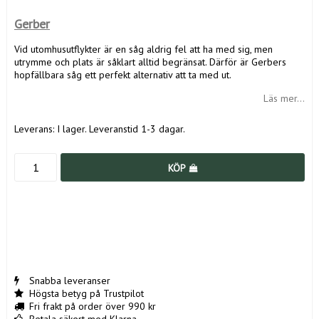
Gerber
Vid utomhusutflykter är en såg aldrig fel att ha med sig, men
utrymme och plats är såklart alltid begränsat. Därför är Gerbers
hopfällbara såg ett perfekt alternativ att ta med ut.
Läs mer...
Leverans:
I lager. Leveranstid 1-3 dagar.
KÖP
Snabba leveranser
Högsta betyg på Trustpilot
Fri frakt på order över 990 kr
Betala säkert med Klarna