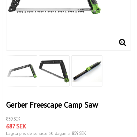
Gerber Freescape Camp Saw
859 SEK
687 SEK
859 SEK
Lägsta pris de senaste 30 dagarna