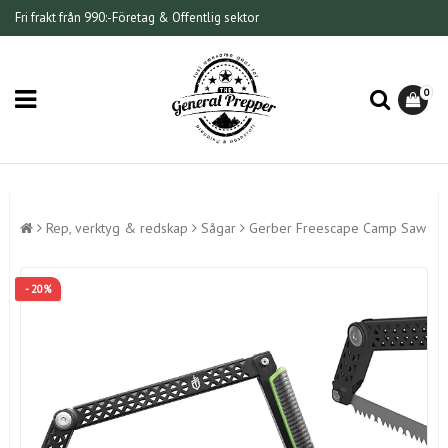
Fri frakt från 990:-
Företag & Offentlig sektor
0
Rep, verktyg & redskap
Sågar
Gerber Freescape Camp Saw
- 20%