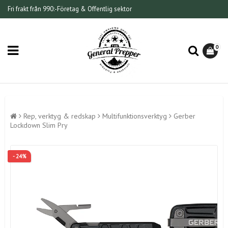
Fri frakt från 990:-
Företag & Offentlig sektor
0
Rep, verktyg & redskap
Multifunktionsverktyg
Gerber
Lockdown Slim Pry
- 24%