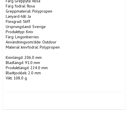
Färg Greppyta: Rosa

Färg fodral: Rosa

Greppmaterial: Polypropen

Lanyard-hål: Ja

Flexgrad: Stiff

Ursprungsland: Sverige

Produkttyp: Kniv

Färg: Lingonberries

Användningsområde: Outdoor

Material knivfodral: Polypropen

Knivlängd: 206.0 mm

Bladlängd: 91.0 mm

Produktlängd: 224.0 mm

Bladtjocklek: 2.0 mm

Vikt: 108.0 g