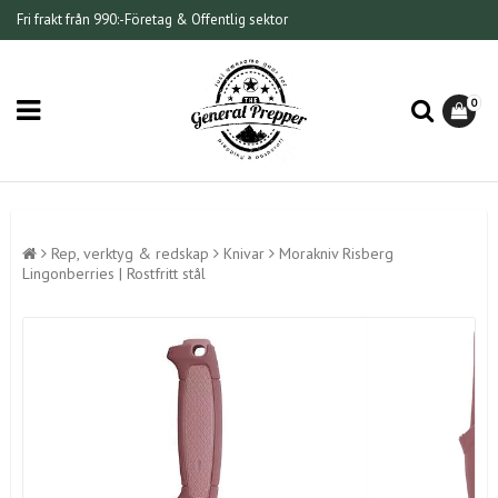
Fri frakt från 990:-
Företag & Offentlig sektor
0
Rep, verktyg & redskap
Knivar
Morakniv Risberg
Lingonberries | Rostfritt stål