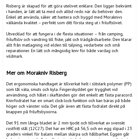
Risberg är skapad för att göra utelivet enklare. Den ligger bekvämt 
i handen, är lätt att ta med och alltid redo när du behöver den. 
Enkel att använda, säker att hantera och byggd med Moraknivs 
välkända kvalitet – perfekt som ditt första steg ut i friluftslivet.

Utvecklad för att fungera i de flesta situationer – från camping, 
friluftsliv och vandring till fiske, jakt och trädgårdsarbete. Den klarar 
allt från matlagning vid elden till täljning, vedarbete och små 
reparationer. En lätt och mångsidig kniv för både vardag och 
vildmark.

Mer om Morakniv Risberg
Det ergonomiska handtaget är tillverkat helt i slitstark polymer (PP) 
som tål väta, smuts och kyla. Fingerskyddet ger trygghet vid 
användning, och hålet i skaftänden gör det enkelt att fästa paracord. 
Knivfodralet har en smart click-lock-funktion och kan bäras på både 
höger och vänster sida. Det går även att fästa fodralet direkt på 
knappen på friluftsbyxorna.

Det 91 mm långa bladet är 2 mm tjockt och tillverkat av svenskt 
rostfritt stål (12C27). Det har en HRC på 56,5 och en egg slipad i 23 
graders vinkel för balans mellan skärpa och hållbarhet. Eggen går 