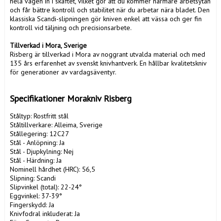
hela vägen in i skaftet, vilket gör att du kommer närmare arbetsytan 
och får bättre kontroll och stabilitet när du arbetar nära bladet. Den 
klassiska Scandi-slipningen gör kniven enkel att vässa och ger fin 
kontroll vid täljning och precisionsarbete.

Tillverkad i Mora, Sverige
Risberg är tillverkad i Mora av noggrant utvalda material och med 
135 års erfarenhet av svenskt knivhantverk. En hållbar kvalitetskniv 
för generationer av vardagsäventyr.

Specifikationer Morakniv Risberg
Ståltyp: Rostfritt stål

Ståltillverkare: Alleima, Sverige

Stållegering: 12C27

Stål - Anlöpning: Ja

Stål - Djupkylning: Nej

Stål - Härdning: Ja

Nominell hårdhet (HRC): 56,5

Slipning: Scandi

Slipvinkel (total): 22-24°

Eggvinkel: 37-39°

Fingerskydd: Ja

Knivfodral inkluderat: Ja
