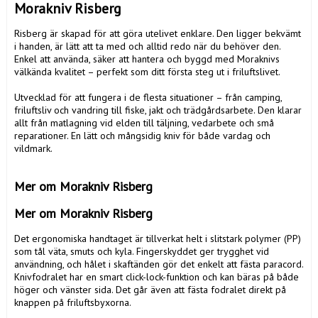
Morakniv Risberg
Risberg är skapad för att göra utelivet enklare. Den ligger bekvämt 
i handen, är lätt att ta med och alltid redo när du behöver den. 
Enkel att använda, säker att hantera och byggd med Moraknivs 
välkända kvalitet – perfekt som ditt första steg ut i friluftslivet.

Utvecklad för att fungera i de flesta situationer – från camping, 
friluftsliv och vandring till fiske, jakt och trädgårdsarbete. Den klarar 
allt från matlagning vid elden till täljning, vedarbete och små 
reparationer. En lätt och mångsidig kniv för både vardag och 
vildmark.

Mer om Morakniv Risberg
Mer om Morakniv Risberg
Det ergonomiska handtaget är tillverkat helt i slitstark polymer (PP) 
som tål väta, smuts och kyla. Fingerskyddet ger trygghet vid 
användning, och hålet i skaftänden gör det enkelt att fästa paracord. 
Knivfodralet har en smart click-lock-funktion och kan bäras på både 
höger och vänster sida. Det går även att fästa fodralet direkt på 
knappen på friluftsbyxorna.
