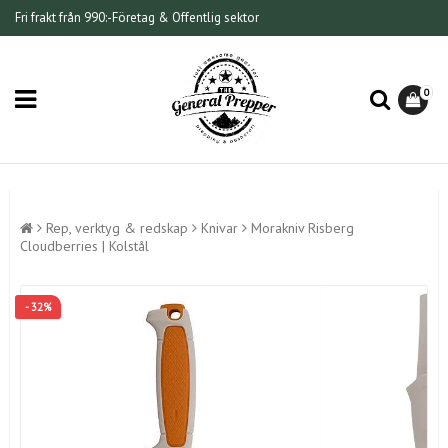
Fri frakt från 990:-
Företag & Offentlig sektor
0
Rep, verktyg & redskap
Knivar
Morakniv Risberg
Cloudberries | Kolstål
- 32%