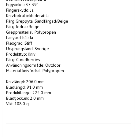
Eggvinkel: 37-39°

Fingerskydd: Ja

Knivfodral inkluderat: Ja

Färg Greppyta: Sandfärgad/Beige

Färg fodral: Beige

Greppmaterial: Polypropen

Lanyard-hål: Ja

Flexgrad: Stiff

Ursprungsland: Sverige

Produkttyp: Kniv

Färg: Cloudberries

Användningsområde: Outdoor

Material knivfodral: Polypropen

Knivlängd: 206.0 mm

Bladlängd: 91.0 mm

Produktlängd: 224.0 mm

Bladtjocklek: 2.0 mm

Vikt: 108.0 g