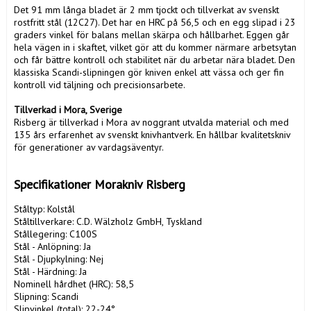
Det 91 mm långa bladet är 2 mm tjockt och tillverkat av svenskt 
rostfritt stål (12C27). Det har en HRC på 56,5 och en egg slipad i 23 
graders vinkel för balans mellan skärpa och hållbarhet. Eggen går 
hela vägen in i skaftet, vilket gör att du kommer närmare arbetsytan 
och får bättre kontroll och stabilitet när du arbetar nära bladet. Den 
klassiska Scandi-slipningen gör kniven enkel att vässa och ger fin 
kontroll vid täljning och precisionsarbete.

Tillverkad i Mora, Sverige
Risberg är tillverkad i Mora av noggrant utvalda material och med 
135 års erfarenhet av svenskt knivhantverk. En hållbar kvalitetskniv 
för generationer av vardagsäventyr.

Specifikationer Morakniv Risberg
Ståltyp: Kolstål

Ståltillverkare: C.D. Wälzholz GmbH, Tyskland

Stållegering: C100S

Stål - Anlöpning: Ja

Stål - Djupkylning: Nej

Stål - Härdning: Ja

Nominell hårdhet (HRC): 58,5

Slipning: Scandi

Slipvinkel (total): 22-24°
