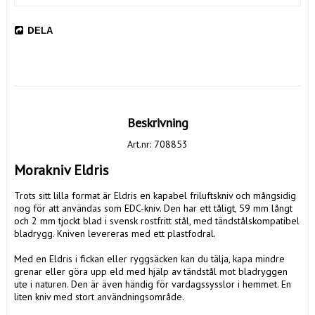
DELA
Beskrivning
Art.nr: 708853
Morakniv Eldris
Trots sitt lilla format är Eldris en kapabel friluftskniv och mångsidig 
nog för att användas som EDC-kniv. Den har ett tåligt, 59 mm långt 
och 2 mm tjockt blad i svensk rostfritt stål, med tändstålskompatibel 
bladrygg. Kniven levereras med ett plastfodral.  

Med en Eldris i fickan eller ryggsäcken kan du tälja, kapa mindre 
grenar eller göra upp eld med hjälp av tändstål mot bladryggen 
ute i naturen. Den är även händig för vardagssysslor i hemmet. En 
liten kniv med stort användningsområde.
