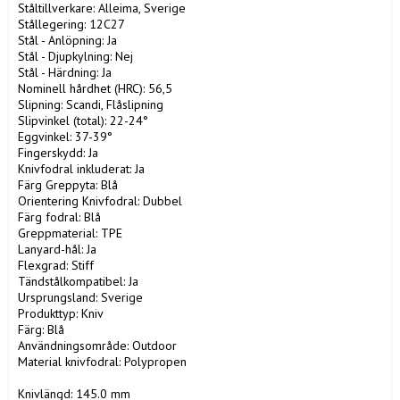
Ståltillverkare: Alleima, Sverige

Stållegering: 12C27

Stål - Anlöpning: Ja

Stål - Djupkylning: Nej

Stål - Härdning: Ja

Nominell hårdhet (HRC): 56,5

Slipning: Scandi, Flåslipning

Slipvinkel (total): 22-24°

Eggvinkel: 37-39°

Fingerskydd: Ja

Knivfodral inkluderat: Ja

Färg Greppyta: Blå

Orientering Knivfodral: Dubbel

Färg fodral: Blå

Greppmaterial: TPE

Lanyard-hål: Ja

Flexgrad: Stiff

Tändstålkompatibel: Ja

Ursprungsland: Sverige

Produkttyp: Kniv

Färg: Blå

Användningsområde: Outdoor

Material knivfodral: Polypropen

Knivlängd: 145.0 mm
