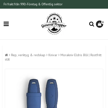
Fri frakt från 990:-
Företag & Offentlig sektor
0
Rep, verktyg & redskap
Knivar
Morakniv Eldris Blå | Rostfritt
stål