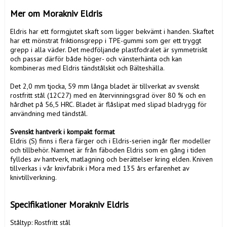
Mer om Morakniv Eldris
Eldris har ett formgjutet skaft som ligger bekvämt i handen. Skaftet 
har ett mönstrat friktionsgrepp i TPE-gummi som ger ett tryggt 
grepp i alla väder. Det medföljande plastfodralet är symmetriskt 
och passar därför både höger- och vänsterhänta och kan 
kombineras med Eldris tändstålskit och Bälteshälla.

Det 2,0 mm tjocka, 59 mm långa bladet är tillverkat av svenskt 
rostfritt stål (12C27) med en återvinningsgrad över 80 % och en 
hårdhet på 56,5 HRC. Bladet är flåslipat med slipad bladrygg för 
användning med tändstål.

Svenskt hantverk i kompakt format
Eldris (S) finns i flera färger och i Eldris-serien ingår fler modeller 
och tillbehör. Namnet är från fäboden Eldris som en gång i tiden 
fylldes av hantverk, matlagning och berättelser kring elden. Kniven 
tillverkas i vår knivfabrik i Mora med 135 års erfarenhet av 
knivtillverkning. 

Specifikationer Morakniv Eldris
Ståltyp: Rostfritt stål
