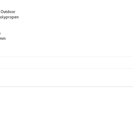
Outdoor

Polypropen



 mm
