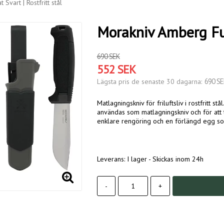
Svart | Rostfritt stål
Morakniv Amberg Full
690 SEK
552 SEK
690 SE
Lägsta pris de senaste 30 dagarna
Matlagningskniv för friluftsliv i rostfritt s
användas som matlagningskniv och för att täl
enklare rengöring och en förlängd egg so
Leverans:
I lager - Skickas inom 24h
-
+