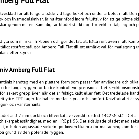
berg Full Flat
tvecklad för att fungera både vid lägerköket och under arbetet i fält. Den 
- och livsmedelsknivar, är nu återinförd inom friluftsliv för att ge bättre s
 skär genom maten. Samtidigt är bladet starkt nog för enklare täljning och pra
 yta som minskar friktionen och gör det lätt att hålla rent även i fält. Komb
åligt rostfritt stål gör Amberg Full Flat till ett utmärkt val för matlagning u
ns eller styrka.

iv Amberg Full Flat
tänkt handtag med en plattare form som passar fler användare och olika 
rillor längs ryggen för bättre kontroll vid precisionsarbete. Friktionsmönstr
 för säkert grepp även när det är fuktigt, kallt eller fett. Det tredelade ha
tt yttre TPE-lager för balans mellan styrka och komfort. Knivfodralet är s
er- och vänsterhänta.

et är 3,2 mm tjockt och tillverkat av svenskt rostfritt 14C28N-stål. Det är 
och skärpebeständighet, med en HRC på 58. Det sidslipade bladet med seku
tt, och den anpassade vinkeln gör kniven lika bra för matlagning som för täl
på grund av den polerade ryggen.
