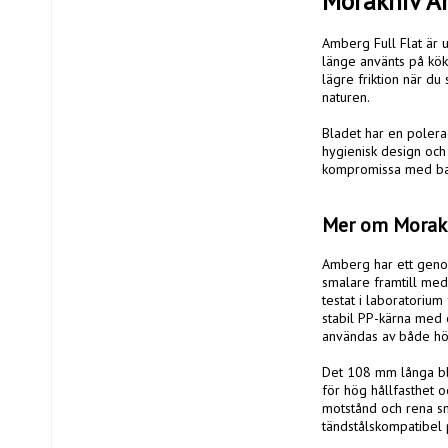
Morakniv Am
Amberg Full Flat är u
länge använts på köks
lägre friktion när du
naturen.

Bladet har en polerad
hygienisk design och t
kompromissa med bala
Mer om Morakn
Amberg har ett genom
smalare framtill med 
testat i laboratorium
stabil PP-kärna med e
användas av både hög
Det 108 mm långa blad
för hög hållfasthet 
motstånd och rena sni
tändstålskompatibel 