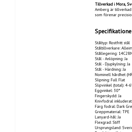
Tillverkad i Mora, Sv
Amberg är tillverkad 
som förenar precision 
Specifikatione
Ståltyp: Rostfritt stål

Ståltillverkare: Allei
Stållegering: 14C28N
Stål - Anlöpning: Ja

Stål - Djupkylning: Ja

Stål - Härdning: Ja

Nominell hårdhet (HRC
Slipning: Full Flat

Slipvinkel (total): 4-6°
Eggvinkel: 30°

Fingerskydd: Ja

Knivfodral inkluderat: 
Färg fodral: Dark Gre
Greppmaterial: TPE

Lanyard-hål: Ja

Flexgrad: Stiff

Ursprungsland: Sveri