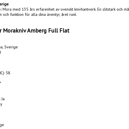
erige
i Mora med 135 års erfarenhet av svenskt knivhantverk. En slitstark och mång
och funktion för alla dina äventyr, året runt.

r Morakniv Amberg Full Flat
ma, Sverige



): 58



Ja

y

ge
