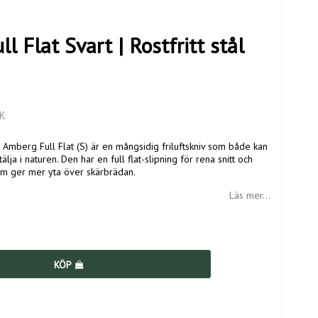
 Flat Svart | Rostfritt stål
K
tål. Amberg Full Flat (S) är en mångsidig friluftskniv som både kan
ja i naturen. Den har en full flat-slipning för rena snitt och
m ger mer yta över skärbrädan.
Läs mer...
KÖP