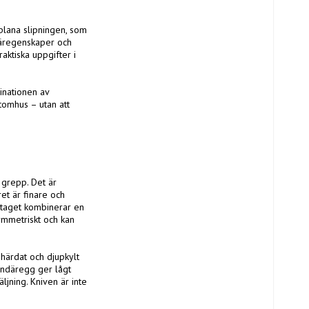
plana slipningen, som 
käregenskaper och 
ktiska uppgifter i 
inationen av 
tomhus – utan att 
grepp. Det är 
et är finare och 
ndtaget kombinerar en 
ymmetriskt och kan 
härdat och djupkylt 
ndäregg ger lågt 
jning. Kniven är inte 