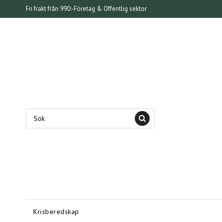
Fri frakt från 990:-
Företag & Offentlig sektor
Krisberedskap