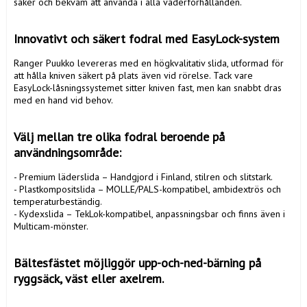
säker och bekväm att använda i alla väderförhållanden.

Innovativt och säkert fodral med EasyLock-system
Ranger Puukko levereras med en högkvalitativ slida, utformad för 
att hålla kniven säkert på plats även vid rörelse. Tack vare 
EasyLock-låsningssystemet sitter kniven fast, men kan snabbt dras 
med en hand vid behov.

Välj mellan tre olika fodral beroende på 
användningsområde:
- Premium läderslida – Handgjord i Finland, stilren och slitstark.

- Plastkompositslida – MOLLE/PALS-kompatibel, ambidextrös och 
temperaturbeständig.

- Kydexslida – TekLok-kompatibel, anpassningsbar och finns även i 
Multicam-mönster.

Bältesfästet möjliggör upp-och-ned-bärning på 
ryggsäck, väst eller axelrem.