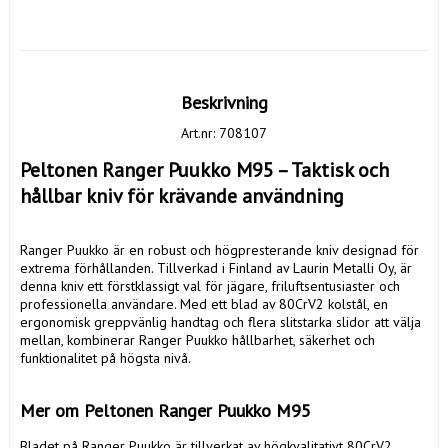
Beskrivning
Art.nr: 708107
Peltonen Ranger Puukko M95 – Taktisk och 
hållbar kniv för krävande användning
Ranger Puukko är en robust och högpresterande kniv designad för 
extrema förhållanden. Tillverkad i Finland av Laurin Metalli Oy, är 
denna kniv ett förstklassigt val för jägare, friluftsentusiaster och 
professionella användare. Med ett blad av 80CrV2 kolstål, en 
ergonomisk greppvänlig handtag och flera slitstarka slidor att välja 
mellan, kombinerar Ranger Puukko hållbarhet, säkerhet och 
funktionalitet på högsta nivå.

Mer om Peltonen Ranger Puukko M95
Bladet på Ranger Puukko är tillverkat av högkvalitativt 80CrV2 