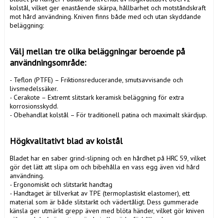
kolstål, vilket ger enastående skärpa, hållbarhet och motståndskraft 
mot hård användning. Kniven finns både med och utan skyddande 
beläggning:

Välj mellan tre olika beläggningar beroende på 
användningsområde:
- Teflon (PTFE) – Friktionsreducerande, smutsavvisande och 
livsmedelssäker.

- Cerakote – Extremt slitstark keramisk beläggning för extra 
korrosionsskydd.

- Obehandlat kolstål – För traditionell patina och maximalt skärdjup.

Högkvalitativt blad av kolstål
Bladet har en saber grind-slipning och en hårdhet på HRC 59, vilket 
gör det lätt att slipa om och bibehålla en vass egg även vid hård 
användning.

- Ergonomiskt och slitstarkt handtag

- Handtaget är tillverkat av TPE (termoplastiskt elastomer), ett 
material som är både slitstarkt och vädertåligt. Dess gummerade 
känsla ger utmärkt grepp även med blöta händer, vilket gör kniven 