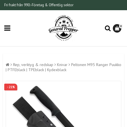
Fri frakt från 990:-
Företag & Offentlig sektor
0
Rep, verktyg & redskap
Knivar
Peltonen M95 Ranger Puukko
| PTFEblack | TPEblack | Kydexblack
- 21%