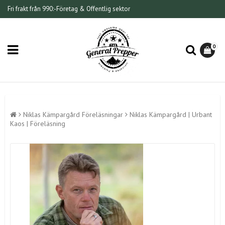
Fri frakt från 990:-
Företag & Offentlig sektor
0
Niklas Kämpargård Föreläsningar
Niklas Kämpargård | Urbant
Kaos | Föreläsning