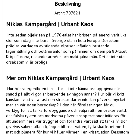
Beskrivning
Art.nr: 707821
Niklas Kämpargård | Urbant Kaos
 Inte sedan oljekrisen på 1970-talet har bristen på energi varit lika 
stor som idag, inte bara i Sverige utan i hela Europa. Dessutom 
präglas vardagen av stigande elpriser, inflation, bristande 
lagerhållning och bolåneräntor som påminner om dem på 80-talet. 
Krig i Europa, rustande arméer och maktgalna män. Det är inte utan 
orsak som vi är oroliga.

Mer om Niklas Kämpargård | Urbant Kaos
 Hur bör vi egentligen tänka för att inte känna oss uppgivna när 
snudd på allt vi gör är beroende av någon annan? Hur blir vi kvitt 
känslan av att vara fast i en struktur där vi inte kan påverka mycket 
mer än vår egen beredskap? I den här föreläsningen får du 
verktyg för att tänka förebyggande och välja rätt i en osäker värld, 
där falska rykten och medvetna påverkansoperationer initieras för 
att underminera vår trygghet och förändra vårt sätt att tänka. Vi bör 
givetvis säkerställa tillgången till rent vatten, fylla skafferiet med 
mat och planera för hur vi håller värmen i en krissituation. Dessutom 