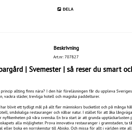
DELA
Beskrivning
Art.nr: 707827
argård | Svemester | så reser du smart och 
i princip allting finns nära? I den här föreläsningen får du uppleva Sveriges 
 vackra städer, trevliga hotell och magiska paddelturer. 

ar blivit ett tydligt mål på allt fler människors bucketlist och på många hå
tell, småskaliga restauranger och nåbar natur. I stället för att åka långväga 
kar nyfikenheten på våra svenska. En bra start är att grunda upptäckarlusten
skapets alla möjligheter. Prova innovativa restauranger i grannstaden, ta tåg
l eller boka en norrskenstur till Abisko. Och missa för allt i världen inte al