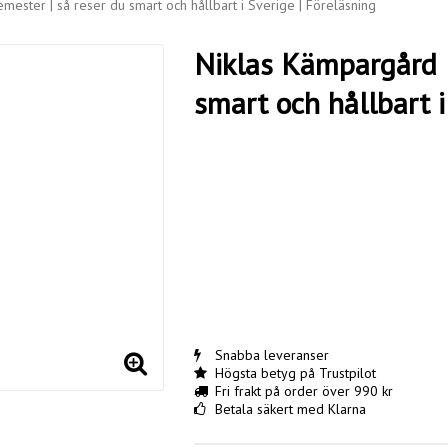
mester | så reser du smart och hållbart i Sverige | Föreläsning
Niklas Kämpargård |
smart och hållbart i
Snabba leveranser
Högsta betyg på Trustpilot
Fri frakt på order över 990 kr
Betala säkert med Klarna