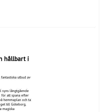
hållbart i 
fantastiska utbud av 
ll syns långtgående 
för att spana efter 
 på hemmaplan och ta 
et till Göteborg, 
la magiska 