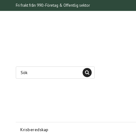
Fri frakt från 990:-
Företag & Offentlig sektor
Krisberedskap