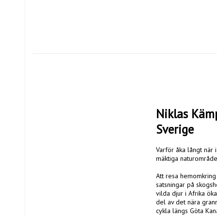
Niklas Kämp
Sverige 
Varför åka långt när 
mäktiga naturområden,
Att resa hemomkring h
satsningar på skogsho
vilda djur i Afrika ö
del av det nära grann
cykla längs Göta Kana