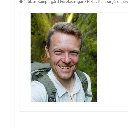
Niklas Kämpargård Föreläsningar
Niklas Kämpargård | Sve