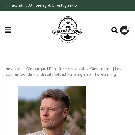
Fri frakt från 990:-
Företag & Offentlig sektor
0
Niklas Kämpargård Föreläsningar
Niklas Kämpargård | Lev
som en bonde |hundratals sätt att klara sig själv | Föreläsning