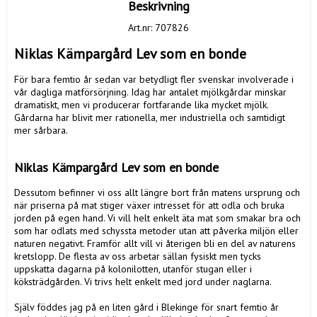
Beskrivning
Art.nr: 707826
Niklas Kämpargård Lev som en bonde 
För bara femtio år sedan var betydligt fler svenskar involverade i 
vår dagliga matförsörjning. Idag har antalet mjölkgårdar minskar 
dramatiskt, men vi producerar fortfarande lika mycket mjölk. 
Gårdarna har blivit mer rationella, mer industriella och samtidigt 
mer sårbara. 

Niklas Kämpargård Lev som en bonde 
Dessutom befinner vi oss allt längre bort från matens ursprung och 
när priserna på mat stiger växer intresset för att odla och bruka 
jorden på egen hand. Vi vill helt enkelt äta mat som smakar bra och 
som har odlats med schyssta metoder utan att påverka miljön eller 
naturen negativt. Framför allt vill vi återigen bli en del av naturens 
kretslopp. De flesta av oss arbetar sällan fysiskt men tycks 
uppskatta dagarna på kolonilotten, utanför stugan eller i 
köksträdgården. Vi trivs helt enkelt med jord under naglarna.

Själv föddes jag på en liten gård i Blekinge för snart femtio år 