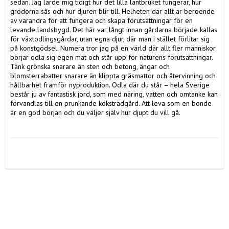
sedan. Jag lärde mig tidigt hur det lilla lantbruket fungerar, hur 
grödorna sås och hur djuren blir till. Helheten där allt är beroende 
av varandra för att fungera och skapa förutsättningar för en 
levande landsbygd. Det här var långt innan gårdarna började kallas 
för växtodlingsgårdar, utan egna djur, där man i stället förlitar sig 
på konstgödsel. Numera tror jag på en värld där allt fler människor 
börjar odla sig egen mat och står upp för naturens förutsättningar. 
Tänk grönska snarare än sten och betong, ängar och 
blomsterrabatter snarare än klippta gräsmattor och återvinning och 
hållbarhet framför nyproduktion. Odla där du står – hela Sverige 
består ju av fantastisk jord, som med näring, vatten och omtanke kan 
förvandlas till en prunkande köksträdgård. Att leva som en bonde 