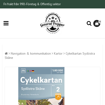
Fri frakt från 990:-
Företag & Offentlig sektor
0
Navigation & kommunikation
Kartor
Cykelkartan Sydöstra
Skåne