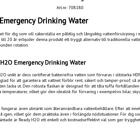
Art.nr: 708180
Emergency Drinking Water
ill 20 år erbjuder denna produkt ett tryggt alternativ till traditionella vatt
unden rotation.

 H2O Emergency Drinking Water
 unikt är dess certifierat bakteriefria vatten som förvaras i slitstarka HDPE
glad för att garantera att vattnet förblir rent, säkert och tamper-proof, så a
tten läcka ut. Den robusta flaskan är designad för att tåla tuffa förhållanden
temperaturer, vilket gör den idealisk för förvaring i exempelvis bilar, sky
fungerar även utmärkt som återanvändbara vattenbehållare. Efter att inneh
på igen, vilket gör dem praktiska även i förlängda nödsituationer. För dig som
ntade är Ready H2O ett enkelt och kostnadseffektivt val som ger trygghet