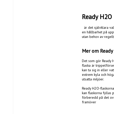
Ready H2O 
  är det självklara valet för dig som vill säkerställa en pålitlig och långsiktig vattenförsörjning i nödsituationer. Med 
en hållbarhet på upp t
utan behov av regelb
Mer om Ready
Det som gör Ready H2O
flaska är trippelförse
kan ta sig in eller va
extrem kyla och höga 
utsatta miljöer.

Ready H2O-flaskorna 
kan flaskorna fyllas 
förberedd på det ovä
framöver
