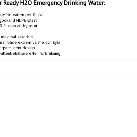
er Ready H2O Emergency Drinking Water: 
riefritt vatten per flaska

sgodkänd HDPE-plast

0 år utan att bytas ut

 maximal säkerhet

arar både extrem värme och kyla

ngsresistent design

attenbehållare efter förbrukning