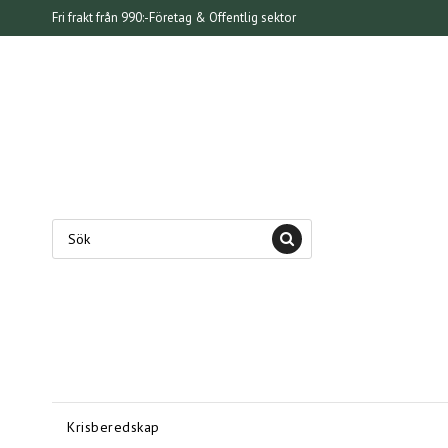
Fri frakt från 990:-
Företag & Offentlig sektor
Krisberedskap