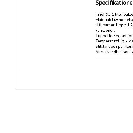
Specifikation
Innehåll: 1 liter bakte
Material: Livsmedel
Hållbarhet: Upp till 2
Funktioner:

Trippelförseglad för
Temperaturtålig – kl
Slitstark och punkteri
Återanvändbar som v