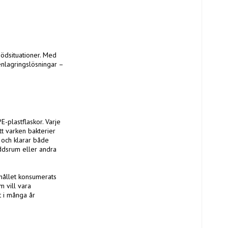
enlagringslösningar – 
-plastflaskor. Varje 
tt varken bakterier 
 och klarar både 
ddsrum eller andra 
ållet konsumerats 
 vill vara 
 i många år 