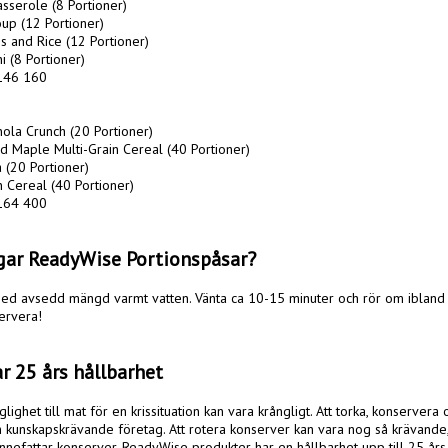
sserole (8 Portioner)

up (12 Portioner)

 and Rice (12 Portioner)

 (8 Portioner)

 146 160

ola Crunch (20 Portioner)

 Maple Multi-Grain Cereal (40 Portioner)

(20 Portioner)

Cereal (40 Portioner) 

 164 400

agar ReadyWise Portionspåsar? 
 med avsedd mängd varmt vatten. Vänta ca 10-15 minuter och rör om ibland s
ervera!

r 25 års hållbarhet
nglighet till mat för en krissituation kan vara krångligt. Att torka, konservera
 kunskapskrävande företag. Att rotera konserver kan vara nog så krävande, 
innefattar konserver. ReadyWise produkter har en hållbarhet upp till 25 års 