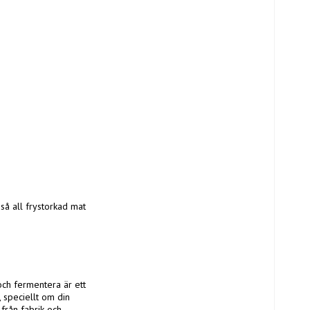
å all frystorkad mat 
 och fermentera är ett 
speciellt om din 
från fabrik och 