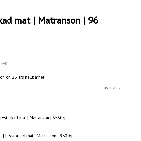
kad mat | Matranson | 96
 SEK
on oh 25 års hållbarhet
Läs mer...
rystorkad mat | Matranson | 6580g
 | Frystorkad mat | Matranson | 9500g