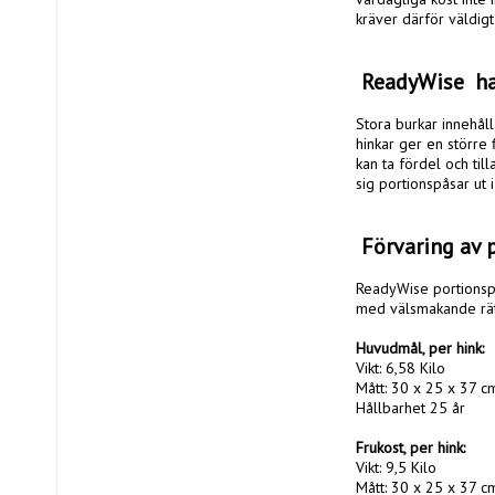
kräver därför väldigt
 ReadyWise  h
Stora burkar innehål
hinkar ger en större 
kan ta fördel och till
sig portionspåsar ut i
 Förvaring av 
ReadyWise portionspå
med välsmakande rätte
Huvudmål, per hink:
Vikt: 6,58 Kilo

Mått: 30 x 25 x 37 cm
Hållbarhet 25 år

Frukost, per hink:
Vikt: 9,5 Kilo

Mått: 30 x 25 x 37 cm