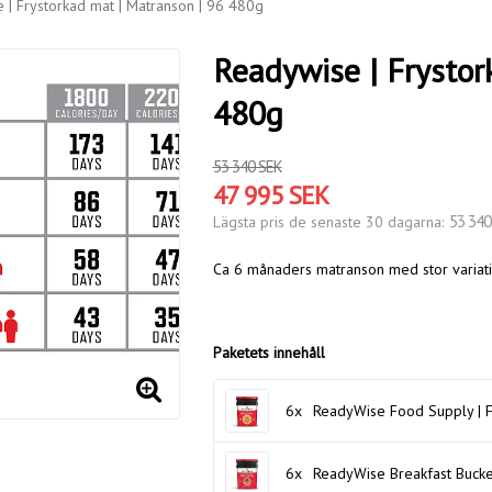
 | Frystorkad mat | Matranson | 96 480g
Readywise | Frystor
480g
53 340 SEK
47 995 SEK
53 340
Lägsta pris de senaste 30 dagarna
Ca 6 månaders matranson med stor variati
Paketets innehåll
6x
ReadyWise Food Supply | F
6x
ReadyWise Breakfast Bucket