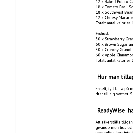
12 x Baked Potato Ca
18 x Tomato Basil So
18 x Southwest Beans
12 x Cheesy Macaroni
Totalt antal kalorier
Frukost:
30 x Strawberry Gran
60 x Brown Sugar and
30 x Crunchy Granola 
60 x Apple Cinnamon 
Totalt antal kalorier
 Hur man till
Enkelt, fyll bara på
drar till sig vattnet. S
 ReadyWise  ha
Att säkerställa tillgä
givande men tids och
vardagliga kost inte 