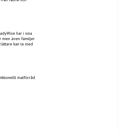
dyWise har i sina 
r men även familjer 
 lättare kan ta med 
ktionellt matförråd 