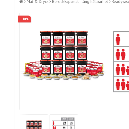
Mat & Dryck
Beredskapsmat - lång hållbarhet
Readywise
- 10%