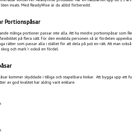
 liten insats. Med ReadyWise är du alltid förberedd. 

ar Portionspåsar
lande många portioner passar inte alla. Att ha mindre portionspåsar som Rea
flexibilitet på flera sätt. För den enskilda personen så är fördelen uppenba
aga rätter som passar alla i stället för att dela på just en rätt. Att man också
 skog och mark ’r också en fördel.

påsar
sar kommer skyddade i tåliga och stapelbara hinkar.  Att bygga upp ett fun
r av god kvalitet har aldrig varit enklare. 




