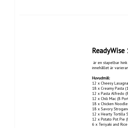
ReadyWise 
 är en stapelbar hink fylld med portionspåsar innehållande 120 portioner. Varje påse innehåller 4 portioner och 
innehållet är variera
Huvudmål: 
12 x Cheesy Lasagna 
18 x Creamy Pasta (1
12 x Pasta Alfredo (8
12 x Chili Mac (8 Port
18 x Chicken Noodle 
18 x Savory Stroganof
12 x Hearty Tortilla 
12 x Potato Pot Pie (8
6 x Teriyaki and Rice 