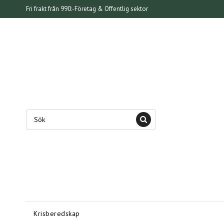
Fri frakt från 990:-
Företag & Offentlig sektor
Krisberedskap