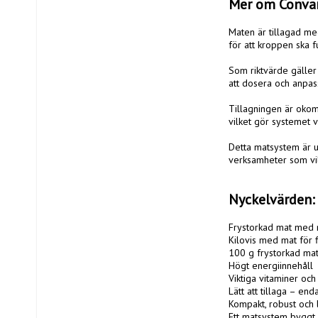
Mer om Conva
Maten är tillagad med
för att kroppen ska 
Som riktvärde gäller 
att dosera och anpass
Tillagningen är okomp
vilket gör systemet v
Detta matsystem är ut
verksamheter som vill
Nyckelvärden:
Frystorkad mat med m
Kilovis med mat för f
100 g frystorkad mat 
Högt energiinnehåll

Viktiga vitaminer och
Lätt att tillaga – end
Kompakt, robust och lä
Ett matsystem byggt 