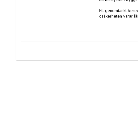
Ett genomtänkt bered
osäkerheten varar län