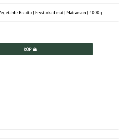
getable Risotto | Frystorkad mat | Matranson | 4000g
KÖP