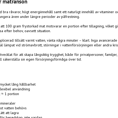
r matranson
 bra råvaror, högt energiinnehåll samt ett naturligt innehåll av vitaminer oc
fungera även under längre perioder av påfrestning.

att 100 gram frystorkad mat motsvarar en portion efter tillagning, vilket g
a efter behov, oavsett situation.

licerad: tillsätt varmt vatten, vänta några minuter – klart. Inga avancerade
äl lämpat vid strömavbrott, störningar i vattenförsörjningen eller andra kriss
vecklat för att skapa långsiktig trygghet, både för privatpersoner, familjer,
 säkerställa sin egen försörjningsförmåga över tid.

ycket lång hållbarhet

lexibel användning

≈ 1 portion

 mineraler

ast vatten behövs

tt att lagra

för beredskap, inte vardag
