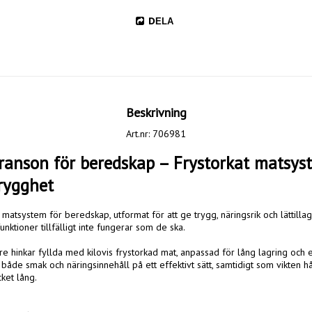
DELA
Beskrivning
Art.nr: 706981
anson för beredskap – Frystorkat matsyst
trygghet
 matsystem för beredskap, utformat för att ge trygg, näringsrik och lättillag
nktioner tillfälligt inte fungerar som de ska.

e hinkar fyllda med kilovis frystorkad mat, anpassad för lång lagring och e
både smak och näringsinnehåll på ett effektivt sätt, samtidigt som vikten hål
ket lång.
