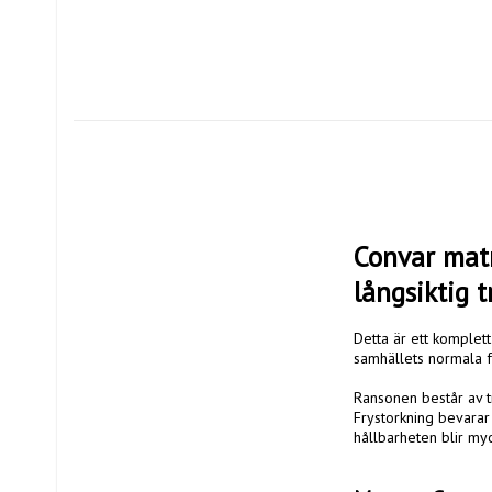
Convar matr
långsiktig 
Detta är ett komplett
samhällets normala fu
Ransonen består av tr
Frystorkning bevarar 
hållbarheten blir myc