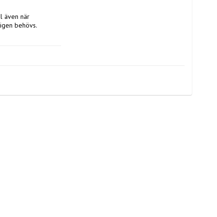
l även när 
ligen behövs.
