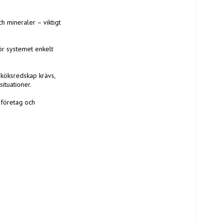
h mineraler – viktigt 
ör systemet enkelt 
 köksredskap krävs, 
ituationer.

 företag och 