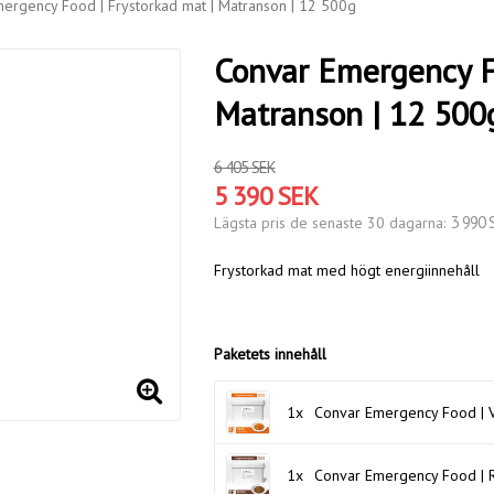
ergency Food | Frystorkad mat | Matranson | 12 500g
Convar Emergency Fo
Matranson | 12 500
6 405 SEK
5 390 SEK
3 990 
Lägsta pris de senaste 30 dagarna
Frystorkad mat med högt energiinnehåll
Paketets innehåll
1x
Convar Emergency Food | V
1x
Convar Emergency Food | R