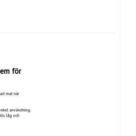
em för 
ad mat när 
nkel användning. 
ls låg och 