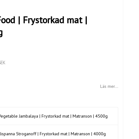
od | Frystorkad mat |
g
SEK
Läs mer...
egetable Jambalaya | Frystorkad mat | Matranson | 4500g
ispanna Stroganoff | Frystorkad mat | Matranson | 4000g