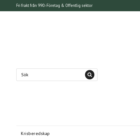
Fri frakt från 990:-
Företag & Offentlig sektor
Krisberedskap