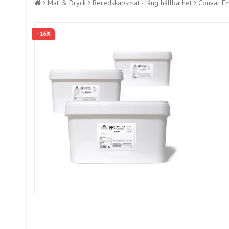
Mat & Dryck
Beredskapsmat - lång hållbarhet
Convar Em
- 16%