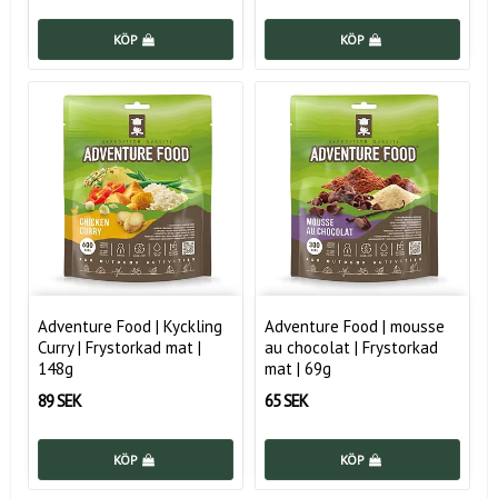
KÖP
KÖP
Adventure Food | Kyckling
Adventure Food | mousse
Curry | Frystorkad mat |
au chocolat | Frystorkad
148g
mat | 69g
89 SEK
65 SEK
KÖP
KÖP