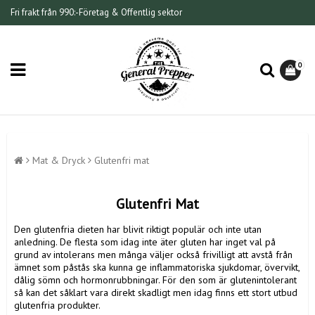
Fri frakt från 990:-
Företag & Offentlig sektor
0
Mat & Dryck
Glutenfri mat
Glutenfri Mat
Den glutenfria dieten har blivit riktigt populär och inte utan
anledning. De flesta som idag inte äter gluten har inget val på
grund av intolerans men många väljer också frivilligt att avstå från
ämnet som påstås ska kunna ge inflammatoriska sjukdomar, övervikt,
dålig sömn och hormonrubbningar. För den som är glutenintolerant
så kan det såklart vara direkt skadligt men idag finns ett stort utbud
glutenfria produkter.