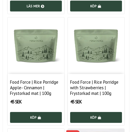
LÄS MER
KÖP
Food Force | Rice Porridge
Food Force | Rice Porridge
Apple- Cinnamon |
with Strawberries |
Frystorkad mat | 100g
Frystorkad mat | 100g
45 SEK
45 SEK
KÖP
KÖP