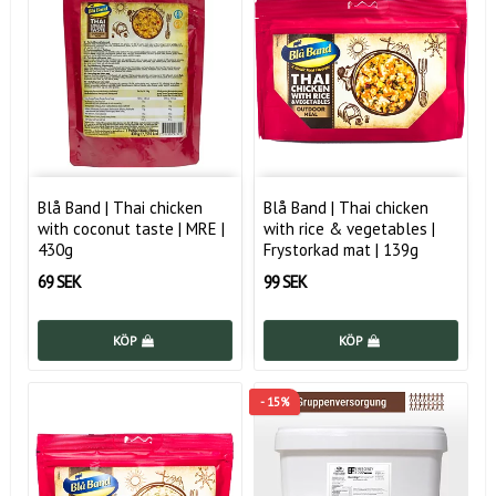
Blå Band | Thai chicken
Blå Band | Thai chicken
with coconut taste | MRE |
with rice & vegetables |
430g
Frystorkad mat | 139g
69 SEK
99 SEK
KÖP
KÖP
- 15%