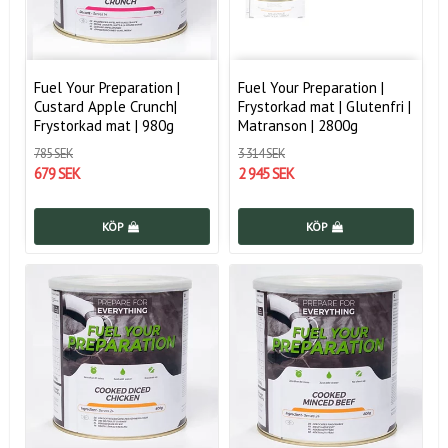
Fuel Your Preparation |
Fuel Your Preparation |
Custard Apple Crunch|
Frystorkad mat | Glutenfri |
Frystorkad mat | 980g
Matranson | 2800g
785 SEK
3 314 SEK
679 SEK
2 945 SEK
KÖP
KÖP