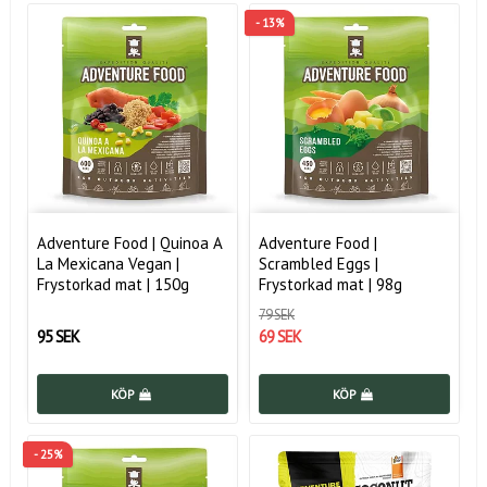
- 13%
Adventure Food | Quinoa A
Adventure Food |
La Mexicana Vegan |
Scrambled Eggs |
Frystorkad mat | 150g
Frystorkad mat | 98g
79 SEK
95 SEK
69 SEK
KÖP
KÖP
- 25%