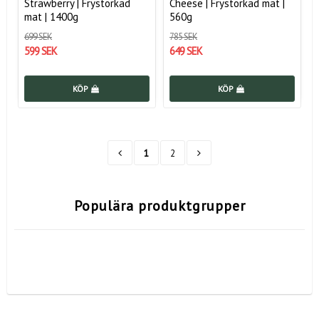
Strawberry | Frystorkad
Cheese | Frystorkad mat |
mat | 1400g
560g
699 SEK
785 SEK
599 SEK
649 SEK
KÖP
KÖP
1
2
Populära produktgrupper