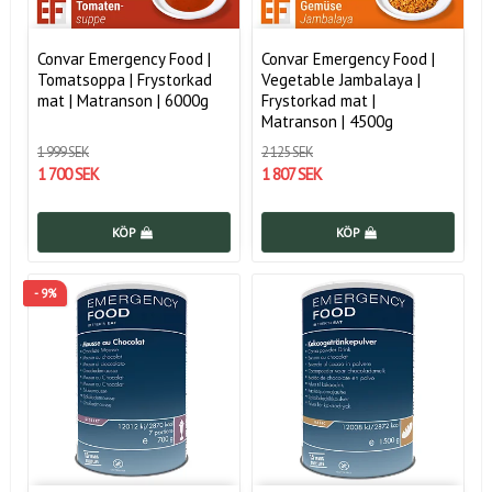
Convar Emergency Food |
Convar Emergency Food |
Tomatsoppa | Frystorkad
Vegetable Jambalaya |
mat | Matranson | 6000g
Frystorkad mat |
Matranson | 4500g
1 999 SEK
2 125 SEK
1 700 SEK
1 807 SEK
KÖP
KÖP
- 9%