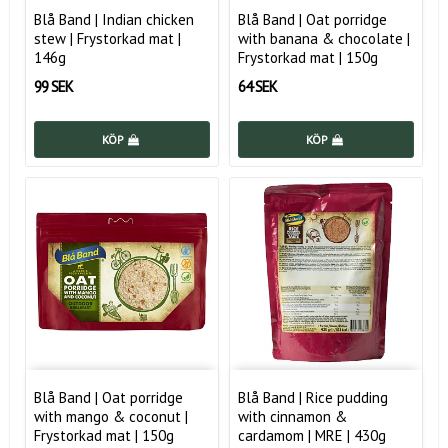
Blå Band | Indian chicken
Blå Band | Oat porridge
stew | Frystorkad mat |
with banana & chocolate |
146g
Frystorkad mat | 150g
99 SEK
64 SEK
KÖP
KÖP
Blå Band | Oat porridge
Blå Band | Rice pudding
with mango & coconut |
with cinnamon &
Frystorkad mat | 150g
cardamom | MRE | 430g