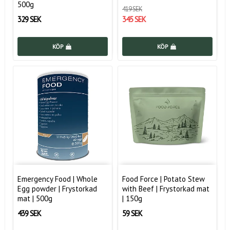
500g
419 SEK
329 SEK
345 SEK
KÖP
KÖP
Emergency Food | Whole
Food Force | Potato Stew
Egg powder | Frystorkad
with Beef | Frystorkad mat
mat | 500g
| 150g
439 SEK
59 SEK