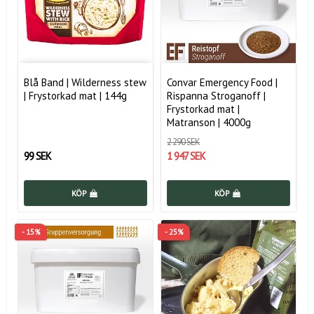
Blå Band | Wilderness stew
Convar Emergency Food |
| Frystorkad mat | 144g
Rispanna Stroganoff |
Frystorkad mat |
Matranson | 4000g
2 290 SEK
99 SEK
1 947 SEK
KÖP
KÖP
- 15%
- 25%