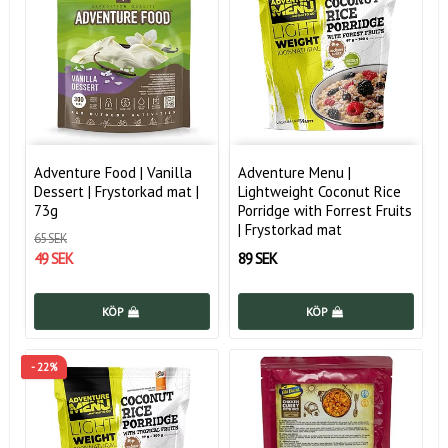
Adventure Food | Vanilla
Adventure Menu |
Dessert | Frystorkad mat |
Lightweight Coconut Rice
73g
Porridge with Forrest Fruits
| Frystorkad mat
65 SEK
49 SEK
89 SEK
KÖP
KÖP
- 22%