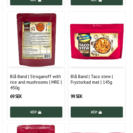
Blå Band | Stroganoff with
Blå Band | Taco stew |
rice and mushrooms | MRE |
Frystorkad mat | 143g
450g
69 SEK
99 SEK
KÖP
KÖP