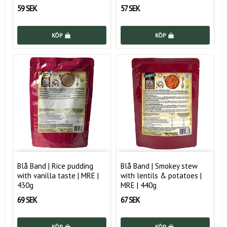
59 SEK
57 SEK
KÖP
KÖP
Blå Band | Rice pudding
Blå Band | Smokey stew
with vanilla taste | MRE |
with lentils & potatoes |
430g
MRE | 440g
69 SEK
67 SEK
KÖP
KÖP