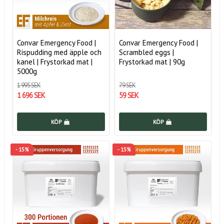
Convar Emergency Food |
Convar Emergency Food |
Rispudding med äpple och
Scrambled eggs |
kanel | Frystorkad mat |
Frystorkad mat | 90g
5000g
1 995 SEK
79 SEK
1 696 SEK
59 SEK
KÖP
KÖP
- 15%
- 15%