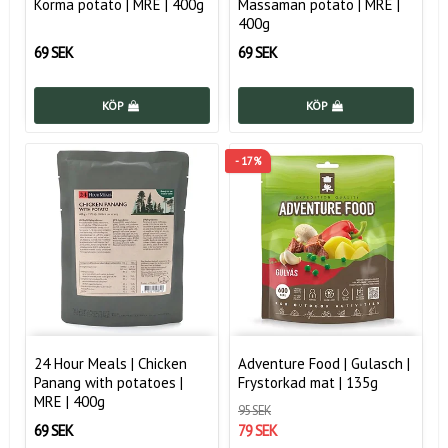
Korma potato | MRE | 400g
Massaman potato | MRE |
400g
69 SEK
69 SEK
KÖP
KÖP
- 17%
24 Hour Meals | Chicken
Adventure Food | Gulasch |
Panang with potatoes |
Frystorkad mat | 135g
MRE | 400g
95 SEK
69 SEK
79 SEK