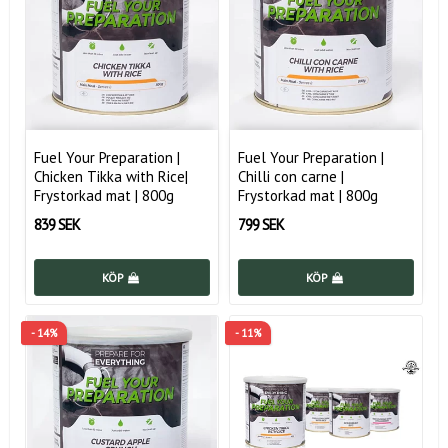
Fuel Your Preparation |
Fuel Your Preparation |
Chicken Tikka with Rice|
Chilli con carne |
Frystorkad mat | 800g
Frystorkad mat | 800g
839 SEK
799 SEK
KÖP
KÖP
- 14%
- 11%