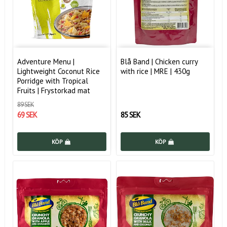
Adventure Menu |
Blå Band | Chicken curry
Lightweight Coconut Rice
with rice | MRE | 430g
Porridge with Tropical
Fruits | Frystorkad mat
89 SEK
69 SEK
85 SEK
KÖP
KÖP