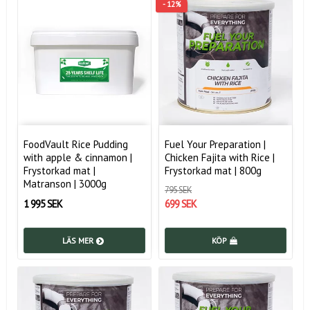
- 12%
FoodVault Rice Pudding
Fuel Your Preparation |
with apple & cinnamon |
Chicken Fajita with Rice |
Frystorkad mat |
Frystorkad mat | 800g
Matranson | 3000g
795 SEK
1 995 SEK
699 SEK
LÄS MER
KÖP