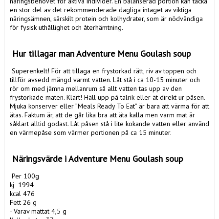
näringsbehovet för aktiva individer. En balanserad portion kan täcka 
en stor del av det rekommenderade dagliga intaget av viktiga 
näringsämnen, särskilt protein och kolhydrater, som är nödvändiga 
för fysisk uthållighet och återhämtning.

 Hur tillagar man Adventure Menu Goulash soup
 Superenkelt! För att tillaga en frystorkad rätt, riv av toppen och 
tillför avsedd mängd varmt vatten. Låt stå i ca 10-15 minuter och 
rör om med jämna mellanrum så allt vatten tas upp av den 
frystorkade maten. Klart! Häll upp på talrik eller ät direkt ur påsen.

Mjuka konserver eller ”Meals Ready To Eat” är bara att värma för att 
ätas. Faktum är, att de går lika bra att äta kalla men varm mat är 
såklart alltid godast. Låt påsen stå i lite kokande vatten eller använd 
en värmepåse som värmer portionen på ca 15 minuter.

 Näringsvärde i Adventure Menu Goulash soup
 Per 100g

kj  1994

kcal 476

Fett 26 g

- Varav mättat 4,5 g
