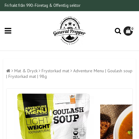
Fri frakt från 990:-
Företag & Offentlig sektor
0
Mat & Dryck
Frystorkad mat
Adventure Menu | Goulash soup
| Frystorkad mat | 98g