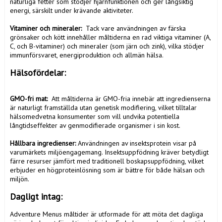
naturliga fetter som stödjer hjärnfunktionen och ger långsiktig 
energi, särskilt under krävande aktiviteter.

Vitaminer och mineraler: 
 Tack vare användningen av färska 
grönsaker och kött innehåller måltiderna en rad viktiga vitaminer (A, 
C, och B-vitaminer) och mineraler (som järn och zink), vilka stödjer 
immunförsvaret, energiproduktion och allmän hälsa.
Hälsofördelar: 
GMO-fri mat: 
 Att måltiderna är GMO-fria innebär att ingredienserna 
är naturligt framställda utan genetisk modifiering, vilket tilltalar 
hälsomedvetna konsumenter som vill undvika potentiella 
långtidseffekter av genmodifierade organismer i sin kost.

Hållbara ingredienser: 
Användningen av insektsprotein visar på 
varumärkets miljöengagemang. Insektsuppfödning kräver betydligt 
färre resurser jämfört med traditionell boskapsuppfödning, vilket 
erbjuder en högproteinlösning som är bättre för både hälsan och 
miljön.
Dagligt intag: 
Adventure Menus måltider är utformade för att möta det dagliga 