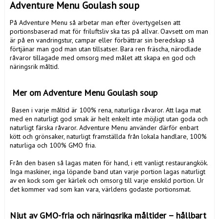
Adventure Menu Goulash soup
På Adventure Menu så arbetar man efter övertygelsen att 
portionsbaserad mat för friluftsliv ska tas på allvar. Oavsett om man 
är på en vandringstur, campar eller förbättrar sin beredskap så 
förtjänar man god man utan tillsatser. Bara ren fräscha, närodlade 
råvaror tillagade med omsorg med målet att skapa en god och 
näringsrik måltid. 

 Mer om Adventure Menu Goulash soup
 Basen i varje måltid är 100% rena, naturliga råvaror. Att laga mat 
med en naturligt god smak är helt enkelt inte möjligt utan goda och 
naturligt färska råvaror. Adventure Menu använder därför enbart 
kött och grönsaker, naturligt framställda från lokala handlare, 100% 
naturliga och 100% GMO fria.

Från den basen så lagas maten för hand, i ett vanligt restaurangkök. 
Inga maskiner, inga löpande band utan varje portion lagas naturligt 
av en kock som ger kärlek och omsorg till varje enskild portion. Ur 
det kommer vad som kan vara, världens godaste portionsmat. 

Njut av GMO-fria och näringsrika måltider – hållbart 