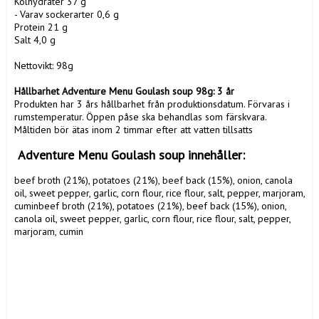
Kolhydrater 37 g

- Varav sockerarter 0,6 g

Protein 21 g

Salt 4,0 g

Nettovikt: 98g

Hållbarhet Adventure Menu Goulash soup 98g: 3 år
Produkten har 3 års hållbarhet från produktionsdatum. Förvaras i 
rumstemperatur. Öppen påse ska behandlas som färskvara. 
Måltiden bör ätas inom 2 timmar efter att vatten tillsatts
 Adventure Menu Goulash soup innehåller:
beef broth (21%), potatoes (21%), beef back (15%), onion, canola 
oil, sweet pepper, garlic, corn flour, rice flour, salt, pepper, marjoram, 
cuminbeef broth (21%), potatoes (21%), beef back (15%), onion, 
canola oil, sweet pepper, garlic, corn flour, rice flour, salt, pepper, 
marjoram, cumin