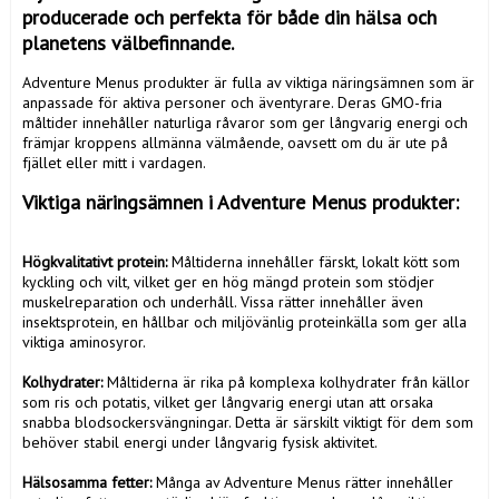
producerade och perfekta för både din hälsa och 
planetens välbefinnande. 
Adventure Menus produkter är fulla av viktiga näringsämnen som är 
anpassade för aktiva personer och äventyrare. Deras GMO-fria 
måltider innehåller naturliga råvaror som ger långvarig energi och 
främjar kroppens allmänna välmående, oavsett om du är ute på 
fjället eller mitt i vardagen.
Viktiga näringsämnen i Adventure Menus produkter: 
Högkvalitativt protein: 
Måltiderna innehåller färskt, lokalt kött som 
kyckling och vilt, vilket ger en hög mängd protein som stödjer 
muskelreparation och underhåll. Vissa rätter innehåller även 
insektsprotein, en hållbar och miljövänlig proteinkälla som ger alla 
viktiga aminosyror.

Kolhydrater: 
Måltiderna är rika på komplexa kolhydrater från källor 
som ris och potatis, vilket ger långvarig energi utan att orsaka 
snabba blodsockersvängningar. Detta är särskilt viktigt för dem som 
behöver stabil energi under långvarig fysisk aktivitet.

Hälsosamma fetter: 
Många av Adventure Menus rätter innehåller 