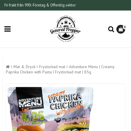
Fri frakt från 990:-
Företag & Offentlig sektor
0
Mat & Dryck
Frystorkad mat
Adventure Menu | Creamy
Paprika Chicken with Pasta | Frystorkad mat | 85g