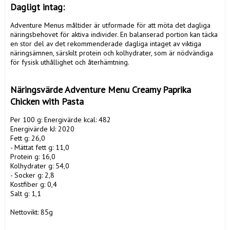
Dagligt intag: 
Adventure Menus måltider är utformade för att möta det dagliga 
näringsbehovet för aktiva individer. En balanserad portion kan täcka 
en stor del av det rekommenderade dagliga intaget av viktiga 
näringsämnen, särskilt protein och kolhydrater, som är nödvändiga 
för fysisk uthållighet och återhämtning.

Näringsvärde Adventure Menu Creamy Paprika 
Chicken with Pasta
Per 100 g: Energivärde kcal: 482

Energivärde kJ: 2020

Fett g: 26,0

- Mättat fett g: 11,0

Protein g: 16,0

Kolhydrater g: 54,0

- Socker g: 2,8

Kostfiber g: 0,4

Salt g: 1,1

Nettovikt: 85g
