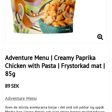
Adventure Menu | Creamy Paprika
Chicken with Pasta | Frystorkad mat |
85g
89 SEK
Adventure Menu
Även de största äventyrarna börjar i det små och jobbar sig uppåt.
Mindre ben, längre distans och även större hunger mycket tidigare.