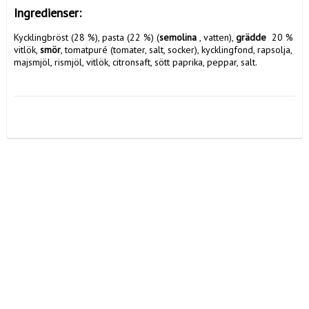
Ingredienser:
Kycklingbröst (28 %), pasta (22 %) (
semolina
 , vatten), 
grädde 
 20 % 
vitlök, 
smör
, tomatpuré (tomater, salt, socker), kycklingfond, rapsolja, 
majsmjöl, rismjöl, vitlök, citronsaft, sött paprika, peppar, salt.