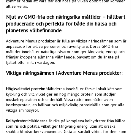
kommer redan att vara där och nosa på vilken godbit som kommer 
Njut av GMO-fria och näringsrika måltider – hållbart 
producerade och perfekta för både din hälsa och 
planetens välbefinnande. 
Adventure Menus produkter är fulla av viktiga näringsämnen som är 
anpassade för aktiva personer och äventyrare. Deras GMO-fria 
måltider innehåller naturliga råvaror som ger långvarig energi och 
främjar kroppens allmänna välmående, oavsett om du är ute på 
fjället eller mitt i vardagen.
Viktiga näringsämnen i Adventure Menus produkter: 
Högkvalitativt protein: 
Måltiderna innehåller färskt, lokalt kött som 
kyckling och vilt, vilket ger en hög mängd protein som stödjer 
muskelreparation och underhåll. Vissa rätter innehåller även 
insektsprotein, en hållbar och miljövänlig proteinkälla som ger alla 
viktiga aminosyror.

Kolhydrater: 
Måltiderna är rika på komplexa kolhydrater från källor 
som ris och potatis, vilket ger långvarig energi utan att orsaka 
snabba blodsockersvängningar. Detta är särskilt viktigt för dem som 