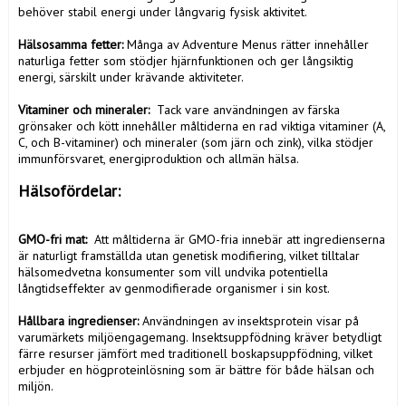
behöver stabil energi under långvarig fysisk aktivitet.

Hälsosamma fetter: 
Många av Adventure Menus rätter innehåller 
naturliga fetter som stödjer hjärnfunktionen och ger långsiktig 
energi, särskilt under krävande aktiviteter.

Vitaminer och mineraler: 
 Tack vare användningen av färska 
grönsaker och kött innehåller måltiderna en rad viktiga vitaminer (A, 
C, och B-vitaminer) och mineraler (som järn och zink), vilka stödjer 
immunförsvaret, energiproduktion och allmän hälsa.
Hälsofördelar: 
GMO-fri mat: 
 Att måltiderna är GMO-fria innebär att ingredienserna 
är naturligt framställda utan genetisk modifiering, vilket tilltalar 
hälsomedvetna konsumenter som vill undvika potentiella 
långtidseffekter av genmodifierade organismer i sin kost.

Hållbara ingredienser: 
Användningen av insektsprotein visar på 
varumärkets miljöengagemang. Insektsuppfödning kräver betydligt 
färre resurser jämfört med traditionell boskapsuppfödning, vilket 
erbjuder en högproteinlösning som är bättre för både hälsan och 
miljön.