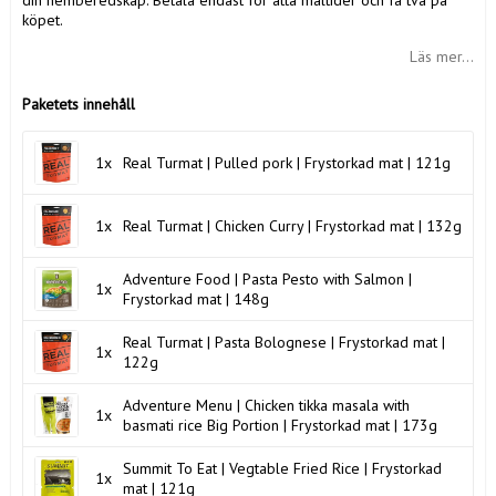
din hemberedskap. Betala endast för åtta måltider och få två på
köpet.
Läs mer...
Paketets innehåll
1x
Real Turmat | Pulled pork | Frystorkad mat | 121g
1x
Real Turmat | Chicken Curry | Frystorkad mat | 132g
Adventure Food | Pasta Pesto with Salmon |
1x
Frystorkad mat | 148g
Real Turmat | Pasta Bolognese | Frystorkad mat |
1x
122g
Adventure Menu | Chicken tikka masala with
1x
basmati rice Big Portion | Frystorkad mat | 173g
Summit To Eat | Vegtable Fried Rice | Frystorkad
1x
mat | 121g