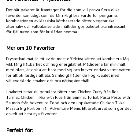
Det här paketet är framtaget för dig som vill prova flera olika 
favoriter samtidigt som du får riktigt bra värde för pengarna. 
Kombinationen av klassiska köttbaserade rätter, vegetariska 
alternativ och välbalanserade måltider gör paketet lika intressant 
för fjällturen som för krislådan hemma.

Mer om 10 Favoriter
Frystorkad mat är ett av de mest effektiva sätten att kombinera låg 
vikt, lång hållbarhet och hög energitäthet. Måltiderna tar minimalt 
med plats, är enkla att bära med sig och kräver endast varmt vatten 
för att bli färdiga att äta. Samtidigt håller de hög kvalitet med 
välutvecklade smaker och bra näringsinnehåll.

I paketet hittar du populära rätter som Chicken Curry från Real 
Turmat, Chicken Tikka with Rice från Summit To Eat, Pasta Pesto with 
Salmon från Adventure Food och den uppskattade Chicken Tikka 
Masala Big Portion från Adventure Menu. Ett brett urval som gör det 
enkelt att hitta nya favoriter.

Perfekt för: