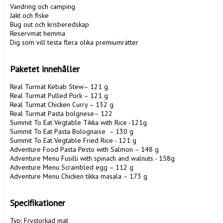
Vandring och camping

Jakt och fiske

Bug out och krisberedskap

Reservmat hemma

Dig som vill testa flera olika premiumrätter

Paketet innehåller
Real Turmat Kebab Stew– 121 g

Real Turmat Pulled Pork – 121 g

Real Turmat Chicken Curry – 132 g

Real Turmat Pasta bolgnese– 122 

Summit To Eat Vegtable Tikka with Rice -121g

Summit To Eat Pasta Bolognaise  – 130 g

Summit To Eat Vegtable Fried Rice - 121 g

Adventure Food Pasta Pesto with Salmon – 148 g

Adventure Menu Fusilli with spinach and walnuts - 158g

Adventure Menu Scrambled egg – 112 g

Adventure Menu Chicken tikka masala – 173 g

Specifikationer
Typ: Frystorkad mat
