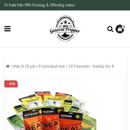
Fri frakt från 990:-
Företag & Offentlig sektor
0
Mat & Dryck
Frystorkad mat
10 Favoriter - betala för 8
- 20%