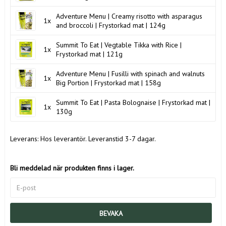
Adventure Menu | Creamy risotto with asparagus
1x
and broccoli | Frystorkad mat | 124g
Summit To Eat | Vegtable Tikka with Rice |
1x
Frystorkad mat | 121g
Adventure Menu | Fusilli with spinach and walnuts
1x
Big Portion | Frystorkad mat | 158g
Summit To Eat | Pasta Bolognaise | Frystorkad mat |
1x
130g
Leverans:
Hos leverantör. Leveranstid 3-7 dagar.
Bli meddelad när produkten finns i lager.
BEVAKA