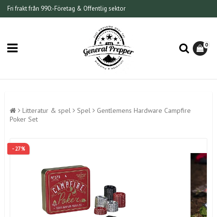
Fri frakt från 990:-
Företag & Offentlig sektor
0
Litteratur & spel
Spel
Gentlemens Hardware Campfire
Poker Set
- 27%