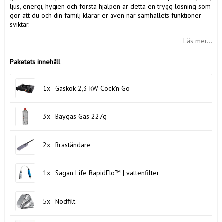
ljus, energi, hygien och första hjälpen är detta en trygg lösning som
gör att du och din familj klarar er även när samhällets funktioner
sviktar.
Läs mer...
Paketets innehåll
1x
Gaskök 2,3 kW Cook'n Go
3x
Baygas Gas 227g
2x
Braständare
1x
Sagan Life RapidFlo™ | vattenfilter
5x
Nödfilt