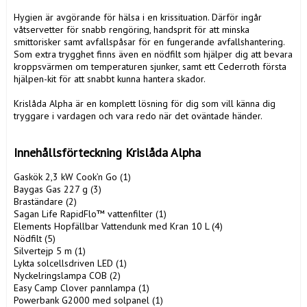
Hygien är avgörande för hälsa i en krissituation. Därför ingår 
våtservetter för snabb rengöring, handsprit för att minska 
smittorisker samt avfallspåsar för en fungerande avfallshantering. 
Som extra trygghet finns även en nödfilt som hjälper dig att bevara 
kroppsvärmen om temperaturen sjunker, samt ett Cederroth första 
hjälpen-kit för att snabbt kunna hantera skador.

Krislåda Alpha är en komplett lösning för dig som vill känna dig 
tryggare i vardagen och vara redo när det oväntade händer.

Innehållsförteckning Krislåda Alpha
Gaskök 2,3 kW Cook’n Go (1)

Baygas Gas 227 g (3)

Braständare (2)

Sagan Life RapidFlo™ vattenfilter (1)

Elements Hopfällbar Vattendunk med Kran 10 L (4)

Nödfilt (5)

Silvertejp 5 m (1)

Lykta solcellsdriven LED (1)

Nyckelringslampa COB (2)

Easy Camp Clover pannlampa (1)

Powerbank G2000 med solpanel (1)
