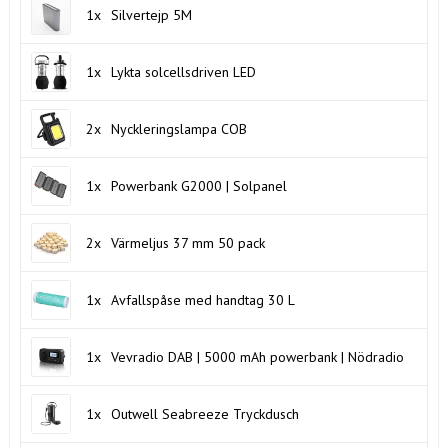
1x
Silvertejp 5M
1x
Lykta solcellsdriven LED
2x
Nyckleringslampa COB
1x
Powerbank G2000 | Solpanel
2x
Värmeljus 37 mm 50 pack
1x
Avfallspåse med handtag 30 L
1x
Vevradio DAB | 5000 mAh powerbank | Nödradio
1x
Outwell Seabreeze Tryckdusch