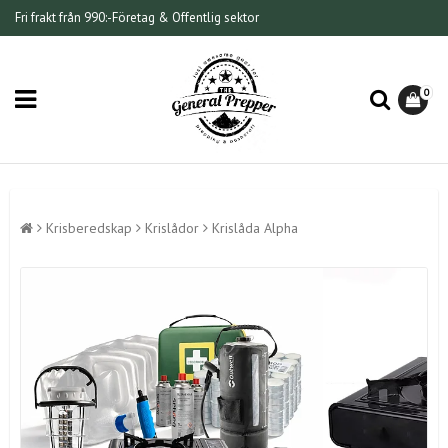
Fri frakt från 990:-
Företag & Offentlig sektor
0
Krisberedskap
Krislådor
Krislåda Alpha