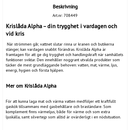
Beskrivning
Art.nr: 708449
Krislåda Alpha – din trygghet i vardagen och 
vid kris
 När strömmen går, vattnet slutar rinna ur kranen och butikerna 
stänger, kan vardagen snabbt förändras. Krislåda Alpha är 
framtagen för att ge dig trygghet och handlingskraft när samhällets 
funktioner sviktar. Den innehåller noggrant utvalda produkter som 
täcker de mest grundläggande behoven: vatten, mat, värme, ljus, 
energi, hygien och första hjälpen.

Mer om Krislåda Alpha
För att kunna laga mat och värma vatten medföljer ett kraftfullt 
gaskök tillsammans med gasbehållare och braständare. Som 
komplement finns värmeljus, både för värme och som extra 
ljuskälla, samt silvertejp som alltid är ovärderligt i en nödsituation.
