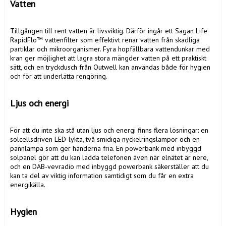
Vatten
Tillgången till rent vatten är livsviktig. Därför ingår ett Sagan Life 
RapidFlo™ vattenfilter som effektivt renar vatten från skadliga 
partiklar och mikroorganismer. Fyra hopfällbara vattendunkar med 
kran ger möjlighet att lagra stora mängder vatten på ett praktiskt 
sätt, och en tryckdusch från Outwell kan användas både för hygien 
och för att underlätta rengöring.

Ljus och energi
För att du inte ska stå utan ljus och energi finns flera lösningar: en 
solcellsdriven LED-lykta, två smidiga nyckelringslampor och en 
pannlampa som ger händerna fria. En powerbank med inbyggd 
solpanel gör att du kan ladda telefonen även när elnätet är nere, 
och en DAB-vevradio med inbyggd powerbank säkerställer att du 
kan ta del av viktig information samtidigt som du får en extra 
energikälla.

Hygien