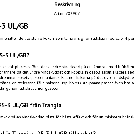
Beskrivning
Art.nr: 708907
5-3 UL/GB
nnehåller de lite större köken, som lämpar sig för sällskap med ca 3-4 pers
5-3 UL/GB? 
gias kök placeras först dess undre vindskydd på en jämn yta med lufthålen 
brännare på det undre vindskyddet och koppla in gasolflaskan. Placera sed
re innan kökets gasolen antänds. Fäll ner hakarna på det övre vindskydde
nvända en stekpanna fälls hakarna upp. Kökets stekpanna passar även bra som
cks genom att skruva ner gasolen

 25-3 UL/GB från Trangia
rmkök på en vindskyddad plats för bästa effekt och för att minimera bränsle
al är Trangias  25-3 UL/GB tillverkat?