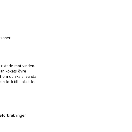
oner. 

riktade mot vinden. 
an kökets övre 
t om du ska använda 
 lock till kokkärlen. 
förbrukningen.  
