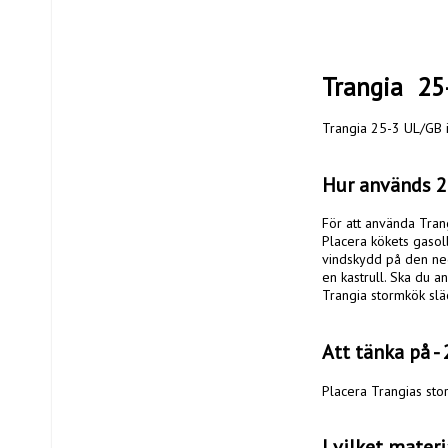
Trangia  2
Trangia 25-3 UL/GB i
Hur används 2
För att använda Tran
Placera kökets gasol
vindskydd på den ned
en kastrull. Ska du a
Trangia stormkök slä
Att tänka på -
Placera Trangias sto
I vilket materi