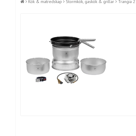
Kök & matredskap
Stormkök, gaskök & grillar
Trangia 