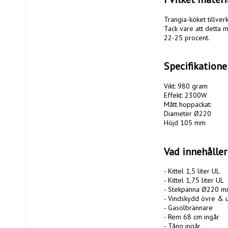
Trangia-köket tillver
Tack vare att detta m
22-25 procent. 

Specifikatione
Vikt: 980 gram

Effekt: 2300W

Mått hoppackat:

Diameter Ø220

Höjd 105 mm

Vad innehåller
- Kittel 1,5 liter UL

- Kittel 1,75 liter UL

- Stekpanna Ø220 m
- Vindskydd övre & u
- Gasolbrännare

- Rem 68 cm ingår

- Tång ingår
