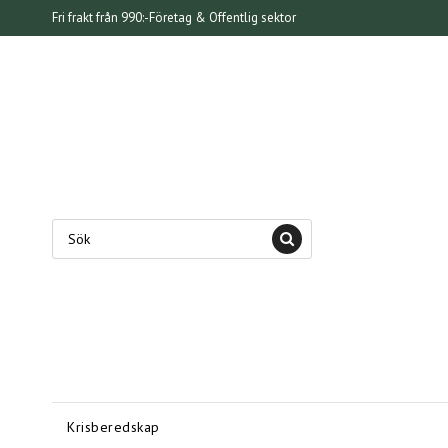
Fri frakt från 990:-
Företag & Offentlig sektor
Krisberedskap