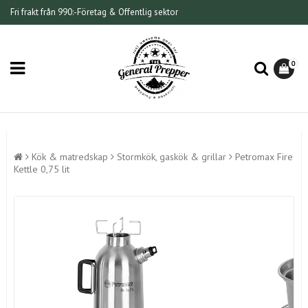
Fri frakt från 990:-
Företag & Offentlig sektor
0
Kök & matredskap
Stormkök, gaskök & grillar
Petromax Fire
Kettle 0,75 lit