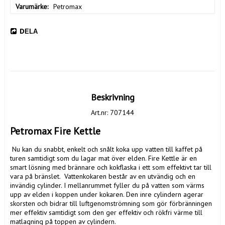
Varumärke
Petromax
DELA
Beskrivning
Art.nr: 707144
Petromax Fire Kettle 
 Nu kan du snabbt, enkelt och snålt koka upp vatten till kaffet på 
turen samtidigt som du lagar mat över elden. Fire Kettle är en 
smart lösning med brännare och kokflaska i ett som effektivt tar till 
vara på bränslet.  Vattenkokaren består av en utvändig och en 
invändig cylinder. I mellanrummet fyller du på vatten som värms 
upp av elden i koppen under kokaren. Den inre cylindern agerar 
skorsten och bidrar till luftgenomströmning som gör förbränningen 
mer effektiv samtidigt som den ger effektiv och rökfri värme till 
matlagning på toppen av cylindern.
