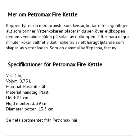
 Mer om Petromax Fire Kettle 
Koppen fyller du med bränsle som kvistar, kottar eller egentligen 
allt som brinner. Vattenkokaren placerar du sen över eldkoppen 
genom ventilationshålen på sidan av eldkoppen.  Efter bara några 
minuter kokar vattnet vilket indikeras av ett härligt tjutande som 
skapas av vattenångan. Som en gammal kaffepanna, fast ny!

 Specifikationer för Petromax Fire Kettle
Vikt: 1 kg

Volym: 0,75 L

Material: Rostfritt stål

Material handtag: Plast

Höjd: 24 cm

Höjd monterad: 39 cm

Diameter botten: 13,3 cm

Se hela sortimentet från Petromax här