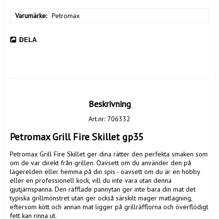
Varumärke
Petromax
DELA
Beskrivning
Art.nr: 706332
Petromax Grill Fire Skillet gp35
Petromax Grill Fire Skillet ger dina rätter den perfekta smaken som 
om de var direkt från grillen. Oavsett om du använder den på 
lägerelden eller hemma på din spis - oavsett om du är en hobby 
eller en professionell kock, vill du inte vara utan denna 
gjutjärnspanna. Den räfflade pannytan ger inte bara din mat det 
typiska grillmönstret utan ger också särskilt mager matlagning, 
eftersom kött och annan mat ligger på grillräfflorna och överflödigt 
fett kan rinna ut.
