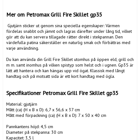
Mer om Petromax Grill Fire Skillet gp35
 Gjutjärn sticker ut genom sina speciella egenskaper: Värmen 
fördelas snabbt och jämnt och lagras därefter under lång tid, vilket 
gör att du kan servera tillagade rätter direkt i stekpannan. Den 
värdefulla patina säkerställer en naturlig smak och förbättras med 
varje användning.

Du kan använda din Grill Fire Skillet utomhus på öppen eld, grill och 
m m. samt inomhus på vilken spistyp som helst och i ugnen. Gp35 är 
lätt att hantera och kan hängas upp vid ögat. Klassisk med långt 
handtag och på motsatt sida är ett kort handtag med ögla.

Specifikationer Petromax Grill Fire Skillet gp35
Material: gjutjärn

Mått (ca) (H x B x D): 6,7 x 56,6 x 37 cm

Mått med förpackning (ca) (H x B x D): 7 x 50 x 40 cm

Pannkantens höjd: 4,5 cm

Diameter på stekpanna: 30 cm

Kapacitet: 3,5 l
