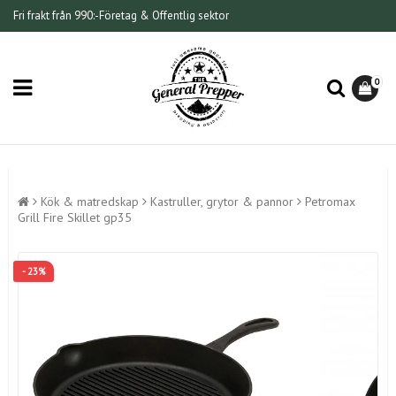
Fri frakt från 990:-
Företag & Offentlig sektor
0
Kök & matredskap
Kastruller, grytor & pannor
Petromax
Grill Fire Skillet gp35
- 23%