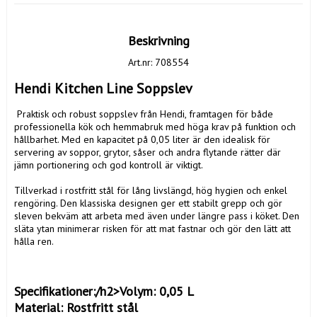
Beskrivning
Art.nr: 708554
Hendi Kitchen Line Soppslev 
 Praktisk och robust soppslev från Hendi, framtagen för både 
professionella kök och hemmabruk med höga krav på funktion och 
hållbarhet. Med en kapacitet på 0,05 liter är den idealisk för 
servering av soppor, grytor, såser och andra flytande rätter där 
jämn portionering och god kontroll är viktigt.

Tillverkad i rostfritt stål för lång livslängd, hög hygien och enkel 
rengöring. Den klassiska designen ger ett stabilt grepp och gör 
sleven bekväm att arbeta med även under längre pass i köket. Den 
släta ytan minimerar risken för att mat fastnar och gör den lätt att 
hålla ren.

Specifikationer:/h2>Volym: 0,05 L

Material: Rostfritt stål
