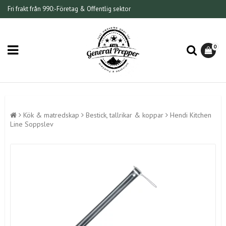
Fri frakt från 990:-
Företag & Offentlig sektor
0
Kök & matredskap
Bestick, tallrikar & koppar
Hendi Kitchen
Line Soppslev