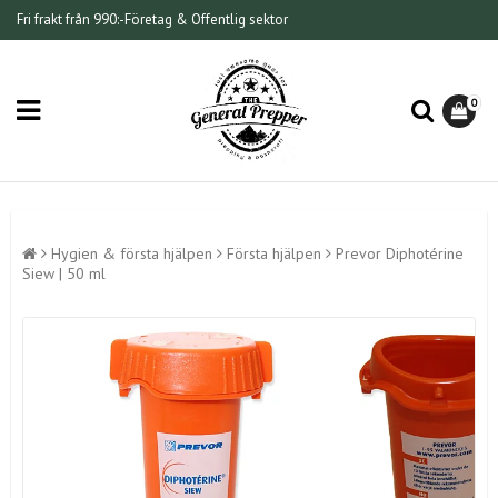
Fri frakt från 990:-
Företag & Offentlig sektor
0
Hygien & första hjälpen
Första hjälpen
Prevor Diphotérine
Siew | 50 ml