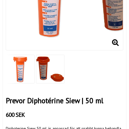
Prevor Diphotérine Siew | 50 ml
600 SEK
Diphoterine Siew 50 ml är anpassad för att snabbt kunna behandla