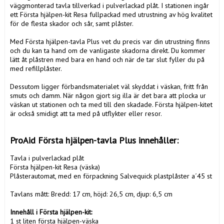
väggmonterad tavla tillverkad i pulverlackad plåt. I stationen ingår 
ett Första hjälpen-kit Resa fullpackad med utrustning av hög kvalitet 
för de flesta skador och sår, samt plåster.

Med Första hjälpen-tavla Plus vet du precis var din utrustning finns 
och du kan ta hand om de vanligaste skadorna direkt. Du kommer 
lätt åt plåstren med bara en hand och när de tar slut fyller du på 
med refillplåster.

Dessutom ligger förbandsmaterialet väl skyddat i väskan, fritt från 
smuts och damm. När någon gjort sig illa är det bara att plocka ur 
väskan ut stationen och ta med till den skadade. Första hjälpen-kitet 
är också smidigt att ta med på utflykter eller resor.

ProAid Första hjälpen-tavla Plus innehåller:
Tavla i pulverlackad plåt

Första hjälpen-kit Resa (väska)

Plåsterautomat, med en förpackning Salvequick plastplåster a´45 st

Tavlans mått: Bredd: 17 cm, höjd: 26,5 cm, djup: 6,5 cm

Innehåll i Första hjälpen-kit:
1 st liten första hjälpen-väska
