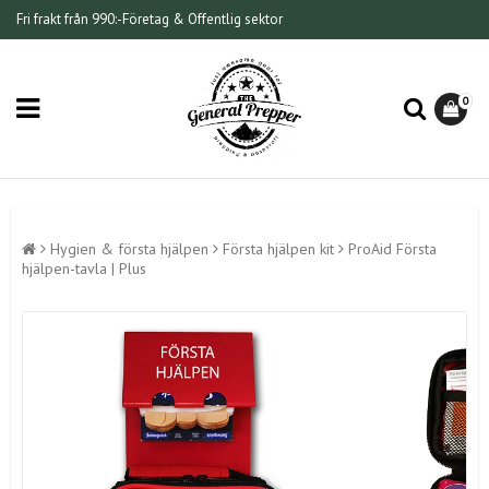
Fri frakt från 990:-
Företag & Offentlig sektor
0
Hygien & första hjälpen
Första hjälpen kit
ProAid Första
hjälpen-tavla | Plus