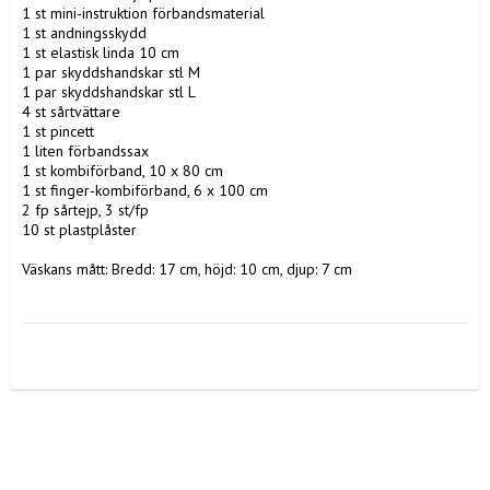
1 st mini-instruktion förbandsmaterial

1 st andningsskydd

1 st elastisk linda 10 cm

1 par skyddshandskar stl M

1 par skyddshandskar stl L

4 st sårtvättare

1 st pincett

1 liten förbandssax

1 st kombiförband, 10 x 80 cm

1 st finger-kombiförband, 6 x 100 cm

2 fp sårtejp, 3 st/fp

10 st plastplåster

Väskans mått: Bredd: 17 cm, höjd: 10 cm, djup: 7 cm