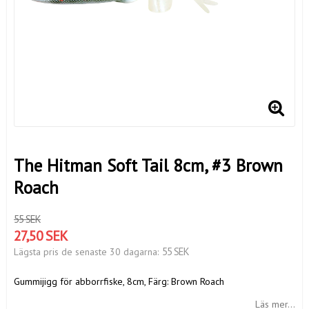
The Hitman Soft Tail 8cm, #3 Brown
Roach
55 SEK
27,50 SEK
55 SEK
Lägsta pris de senaste 30 dagarna
Gummijigg för abborrfiske, 8cm, Färg: Brown Roach
Läs mer...