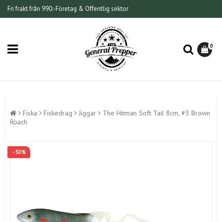
Fri frakt från 990:-
Företag & Offentlig sektor
0
Fiska
Fiskedrag
Jiggar
The Hitman Soft Tail 8cm, #3 Brown
Roach
- 50%