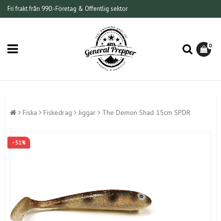
Fri frakt från 990:-
Företag & Offentlig sektor
0
Fiska
Fiskedrag
Jiggar
The Demon Shad 15cm SPDR
- 51%