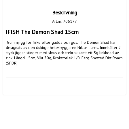
Beskrivning
Art.nr: 706177
IFISH The Demon Shad 15cm
 Gummijigg för fiske efter gädda och gös. The Demon Shad har 
designats av den duktige betesbyggaren Niklas Lures. Innehåller 2 
styck jiggar, stinger med skruv och trekrok samt ett 5g linkhead av 
zink. Längd 15cm, Vikt 30g, Krokstorlek 1/0, Färg Spotted Dirt Roach 
(SPDR)