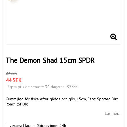
The Demon Shad 15cm SPDR
89 SEK
44 SEK
89 SEK
Lägsta pris de senaste 30 dagarna
Gummijigg för fiske efter gädda och gös, 15cm, Färg: Spotted Dirt
Roach (SPDR)
Läs mer...
Leverans:
I lager - Skickas inom 24h