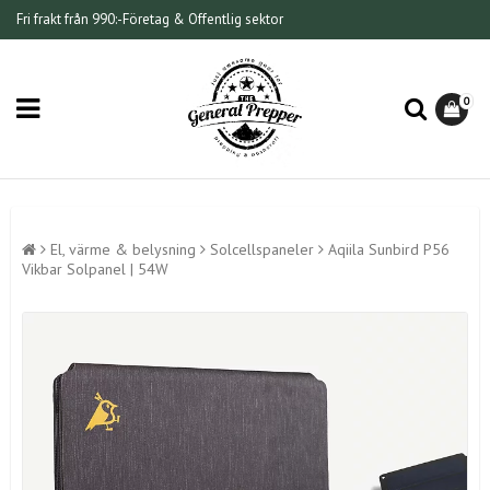
Fri frakt från 990:-
Företag & Offentlig sektor
0
El, värme & belysning
Solcellspaneler
Aqiila Sunbird P56
Vikbar Solpanel | 54W