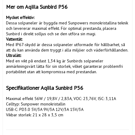
Mer om Aqiila Sunbird P56 
Mycket effektiv:
Dessa solpaneler är byggda med Sunpowers monokristallina teknik 
och levererar maximal effekt. För optimal prestanda, placera 
Vattentät:
Med IP67-skydd är dessa solpaneler utformade för hållbarhet, så 
Ultralätt:
Med en vikt på endast 1,34 kg är Sunbirds solpaneler 
anmärkningsvärt lätta för sin storlek, vilket garanterar problemfri 
portabilitet utan att kompromissa med prestandan.

Specifikationer Aqiila Sunbird P56 
Maximal effekt 56W / 19,8V / 2,83A, VOC: 23,76V, ISC: 3,11A

Celltyp: Sunpower monokristallin

USB-C: PD3.0 5V/3A 9V/3A 12V/3A 15V/3A

Vikbar storlek: 21 x 28 x 3,5 cm