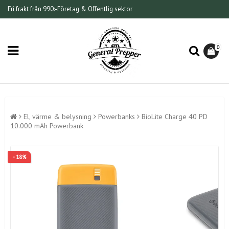
Fri frakt från 990:-
Företag & Offentlig sektor
0
El, värme & belysning
Powerbanks
BioLite Charge 40 PD
10.000 mAh Powerbank
- 18%