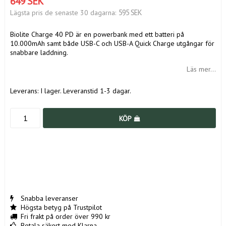
649 SEK
595 SEK
Lägsta pris de senaste 30 dagarna
Biolite Charge 40 PD är en powerbank med ett batteri på
10.000mAh samt både USB-C och USB-A Quick Charge utgångar för
snabbare laddning.
Läs mer...
Leverans:
I lager. Leveranstid 1-3 dagar.
KÖP
Snabba leveranser
Högsta betyg på Trustpilot
Fri frakt på order över 990 kr
Betala säkert med Klarna