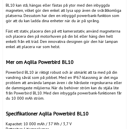
BL10 kan stå, hängas eller fästas på ytor med den inbyggda 
magneten, vilket gör den enkel att lysa upp även de svåråtkomliga 
platserna. Dessutom har den en inbyggd powerbank-funktion som 
gör att du kan ladda dina enheter när du är på språng.

Fäst ett stativ, placera den på ett kamerastativ, använd magneterna 
och placera den på motorhuven på din bil eller häng den helt 
enkelt från ett träd. Den innovativa designen gör den här lampan 
enkel att placera var som helst.

Mer om Aqiila Powerbird BL10
Powerbird BL10 är riktigt robust och är utmärkt att ta med på din 
vandring såväl som på jobbet. Med en IP67-klassning är det inga 
problem att använda lampan även i de hårdaste regnskurarna eller 
de dammigaste miljöerna. När du behöver ström kan du stjäla lite 
från Powerbird BL10. Med den inbyggda powerbank-funktionen får 
du 10 000 mAh ström.

Specifikationer Aqiila Powerbird BL10
Kapacitet: 10 000 mAh / 37 Wh / 3,7 V

Batterityp: Litiumpolymer
