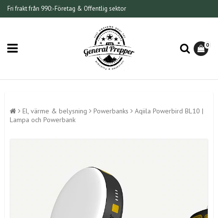
Fri frakt från 990:-
Företag & Offentlig sektor
0
El, värme & belysning
Powerbanks
Aqiila Powerbird BL10 |
Lampa och Powerbank