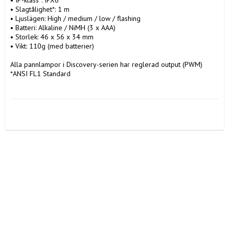
• Slagtålighet*: 1 m 

• Ljuslägen: High / medium / low / flashing 

• Batteri: Alkaline / NiMH (3 x AAA) 

• Storlek: 46 x 56 x 34 mm 

• Vikt: 110g (med batterier) 

Alla pannlampor i Discovery-serien har reglerad output (PWM) 
*ANSI FL1 Standard