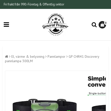
Fri frakt från 990:-
Företag & Offentlig sektor
0
El, värme & belysning
Pannlampor
GP CHR41 Discovery
pannlampa 300LM