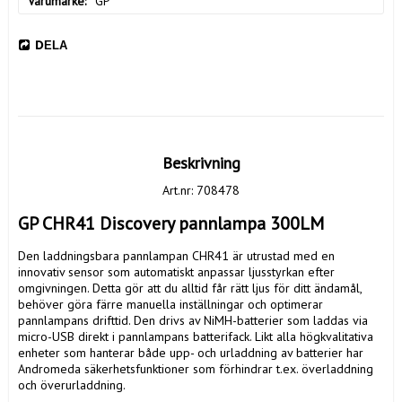
Varumärke
GP
DELA
Beskrivning
Art.nr: 708478
GP CHR41 Discovery pannlampa 300LM
Den laddningsbara pannlampan CHR41 är utrustad med en 
innovativ sensor som automatiskt anpassar ljusstyrkan efter 
omgivningen. Detta gör att du alltid får rätt ljus för ditt ändamål, 
behöver göra färre manuella inställningar och optimerar 
pannlampans drifttid. Den drivs av NiMH-batterier som laddas via 
micro-USB direkt i pannlampans batterifack. Likt alla högkvalitativa 
enheter som hanterar både upp- och urladdning av batterier har 
Andromeda säkerhetsfunktioner som förhindrar t.ex. överladdning 
och överurladdning.
