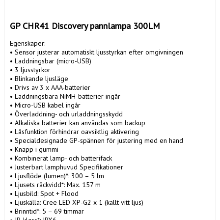
GP CHR41 Discovery pannlampa 300LM
Egenskaper: 

• Sensor justerar automatiskt ljusstyrkan efter omgivningen 

• Laddningsbar (micro-USB) 

• 3 ljusstyrkor 

• Blinkande ljusläge 

• Drivs av 3 x AAA-batterier 

• Laddningsbara NiMH-batterier ingår 

• Micro-USB kabel ingår 

• Överladdning- och urladdningsskydd 

• Alkaliska batterier kan användas som backup 

• Låsfunktion förhindrar oavsiktlig aktivering 

• Specialdesignade GP-spännen för justering med en hand 

• Knapp i gummi 

• Kombinerat lamp- och batterifack 

• Justerbart lamphuvud Specifikationer 

• Ljusflöde (lumen)*: 300 – 5 lm 

• Ljusets räckvidd*: Max. 157 m 

• Ljusbild: Spot + Flood 

• Ljuskälla: Cree LED XP-G2 x 1 (kallt vitt ljus) 

• Brinntid*: 5 – 69 timmar 

• IP-klass*: IPX6 
