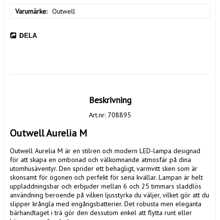
Varumärke
Outwell
DELA
Beskrivning
Art.nr: 708895
Outwell Aurelia M
Outwell Aurelia M är en stilren och modern LED-lampa designad 
för att skapa en ombonad och välkomnande atmosfär på dina 
utomhusäventyr. Den sprider ett behagligt, varmvitt sken som är 
skonsamt för ögonen och perfekt för sena kvällar. Lampan är helt 
uppladdningsbar och erbjuder mellan 6 och 25 timmars sladdlös 
användning beroende på vilken ljusstyrka du väljer, vilket gör att du 
slipper krångla med engångsbatterier. Det robusta men eleganta 
bärhandtaget i trä gör den dessutom enkel att flytta runt eller 