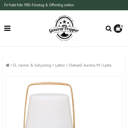
Fri frakt från 990:-
Företag & Offentlig sektor
0
El, värme & belysning
Lyktor
Outwell Aurelia M | Lykta