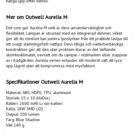
hänga upp efter behov.

Mer om Outwell Aurelia M
Det som gör Aurelia M unik är dess användarvänlighet och 
flexibilitet. Lampan är utrustad med en integrerad dimmer, vilket 
gör att du sömlöst kan justera ljusstyrkan från ett praktiskt läsljus till 
ett svagt, stämningsfullt nattljus. Dess tåliga och väderbeständiga 
konstruktion gör att den utan problem klarar av det skiftande 
utomhusklimatet, oavsett om du campar i vildmarken eller slappnar 
av i trädgården. Aurelia-serien erbjuder ett modernt sätt att lysa 
upp lägret utan att kompromissa med mysfaktorn.

Specifikationer Outwell Aurelia M
Material: ABS, HDPE, TPU, aluminium

Storlek: 15 x 10 (HxDia.)

Batteri: 2600 mAh Li-ion-batteri

Källa: 18W SMD LED

Output: 300 lumen

Färg: Blue Shadow

Vikt 240 g