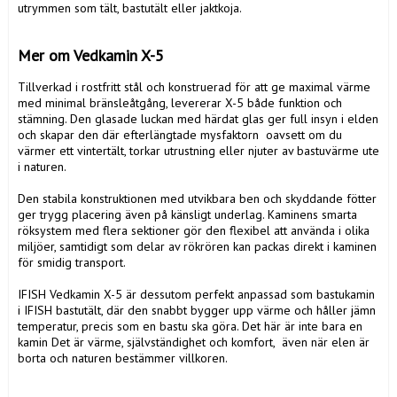
utrymmen som tält, bastutält eller jaktkoja.

Mer om Vedkamin X-5
Tillverkad i rostfritt stål och konstruerad för att ge maximal värme 
med minimal bränsleåtgång, levererar X-5 både funktion och 
stämning. Den glasade luckan med härdat glas ger full insyn i elden 
och skapar den där efterlängtade mysfaktorn  oavsett om du 
värmer ett vintertält, torkar utrustning eller njuter av bastuvärme ute 
i naturen.

Den stabila konstruktionen med utvikbara ben och skyddande fötter 
ger trygg placering även på känsligt underlag. Kaminens smarta 
röksystem med flera sektioner gör den flexibel att använda i olika 
miljöer, samtidigt som delar av rökrören kan packas direkt i kaminen 
för smidig transport.

IFISH Vedkamin X-5 är dessutom perfekt anpassad som bastukamin 
i IFISH bastutält, där den snabbt bygger upp värme och håller jämn 
temperatur, precis som en bastu ska göra. Det här är inte bara en 
kamin Det är värme, självständighet och komfort,  även när elen är 
borta och naturen bestämmer villkoren.
