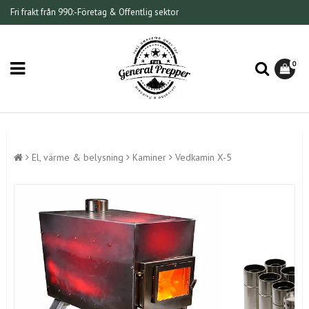
Fri frakt från 990:-
Företag & Offentlig sektor
0
El, värme & belysning
Kaminer
Vedkamin X-5