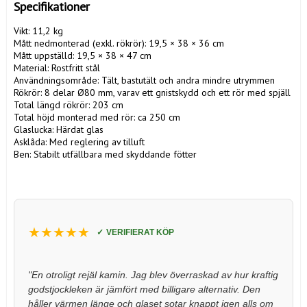
Specifikationer
Vikt: 11,2 kg

Mått nedmonterad (exkl. rökrör): 19,5 × 38 × 36 cm

Mått uppställd: 19,5 × 38 × 47 cm

Material: Rostfritt stål

Användningsområde: Tält, bastutält och andra mindre utrymmen

Rökrör: 8 delar Ø80 mm, varav ett gnistskydd och ett rör med spjäll

Total längd rökrör: 203 cm

Total höjd monterad med rör: ca 250 cm

Glaslucka: Härdat glas

Asklåda: Med reglering av tilluft

Ben: Stabilt utfällbara med skyddande fötter

★★★★★
VERIFIERAT KÖP
"En otroligt rejäl kamin. Jag blev överraskad av hur kraftig 
godstjockleken är jämfört med billigare alternativ. Den 
håller värmen länge och glaset sotar knappt igen alls om 