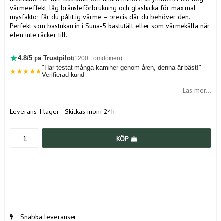
värmeeffekt, låg bränsleförbrukning och glaslucka för maximal
mysfaktor får du pålitlig värme – precis där du behöver den.
Perfekt som bastukamin i Suna-5 bastutält eller som värmekälla när
elen inte räcker till.
★
4.8/5 på Trustpilot
(1200+ omdömen)
"Har testat många kaminer genom åren, denna är bäst!" -
★★★★★
Verifierad kund
Läs mer...
Leverans:
I lager - Skickas inom 24h
KÖP
Snabba leveranser