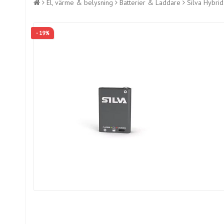
El, värme & belysning
Batterier & Laddare
Silva Hybri
- 19%