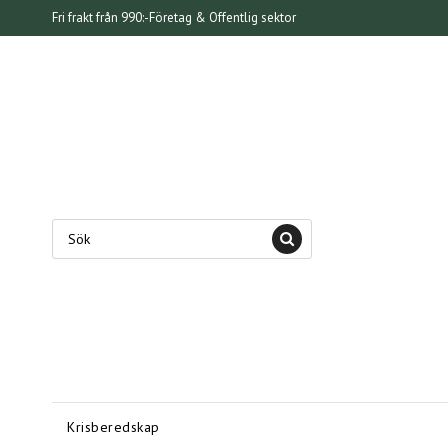
Fri frakt från 990:-
Företag & Offentlig sektor
Krisberedskap