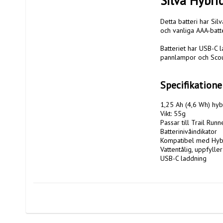
Silva Hybri
Detta batteri har Sil
och vanliga AAA-batte
Batteriet har USB-C l
pannlampor och Scou
Specifikatione
1,25 Ah (4,6 Wh) hybr
Vikt: 55g

Passar till Trail Run
Batterinivåindikator

Kompatibel med Hybri
Vattentålig, uppfylle
USB-C laddning