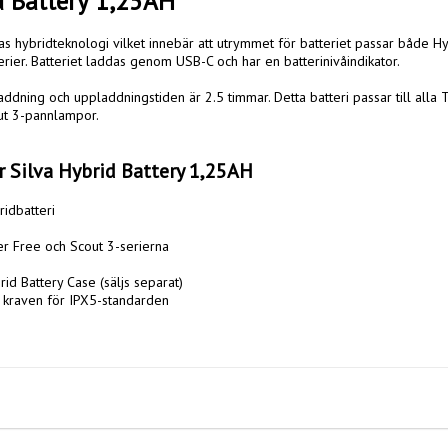
d Battery 1,25AH
vas hybridteknologi vilket innebär att utrymmet för batteriet passar både Hy
rier. Batteriet laddas genom USB-C och har en batterinivåindikator.

addning och uppladdningstiden är 2.5 timmar. Detta batteri passar till alla 
t 3-pannlampor.

r Silva Hybrid Battery 1,25AH
idbatteri

ner Free och Scout 3-serierna

d Battery Case (säljs separat)

r kraven för IPX5-standarden
