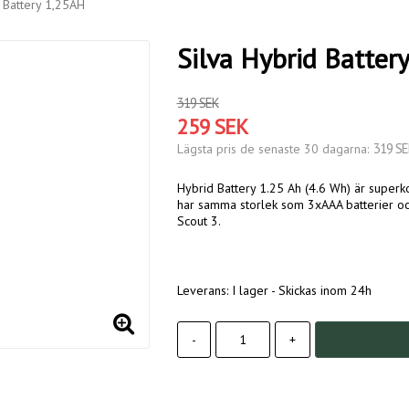
d Battery 1,25AH
Silva Hybrid Batter
319 SEK
259 SEK
319 SE
Lägsta pris de senaste 30 dagarna
Hybrid Battery 1.25 Ah (4.6 Wh) är superk
har samma storlek som 3xAAA batterier och
Scout 3.
Leverans:
I lager - Skickas inom 24h
-
+