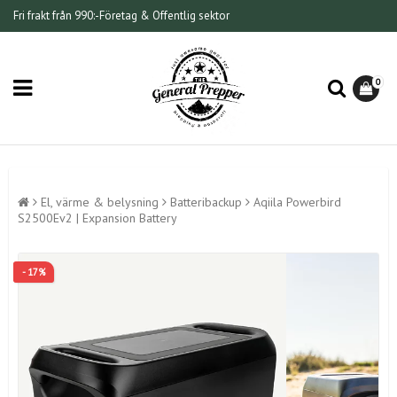
Fri frakt från 990:-
Företag & Offentlig sektor
0
El, värme & belysning
Batteribackup
Aqiila Powerbird
S2500Ev2 | Expansion Battery
- 17%