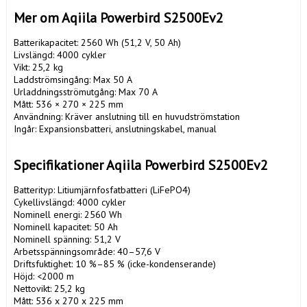
Mer om Aqiila Powerbird S2500Ev2 
Batterikapacitet: 2560 Wh (51,2 V, 50 Ah)

Livslängd: 4000 cykler

Vikt: 25,2 kg

Laddströmsingång: Max 50 A

Urladdningsströmutgång: Max 70 A

Mått: 536 × 270 × 225 mm

Användning: Kräver anslutning till en huvudströmstation

Ingår: Expansionsbatteri, anslutningskabel, manual

Specifikationer Aqiila Powerbird S2500Ev2 
Batterityp: Litiumjärnfosfatbatteri (LiFePO4)

Cykellivslängd: 4000 cykler

Nominell energi: 2560 Wh

Nominell kapacitet: 50 Ah

Nominell spänning: 51,2 V

Arbetsspänningsområde: 40–57,6 V

Driftsfuktighet: 10 %–85 % (icke-kondenserande)

Höjd: <2000 m

Nettovikt: 25,2 kg

Mått: 536 x 270 x 225 mm
