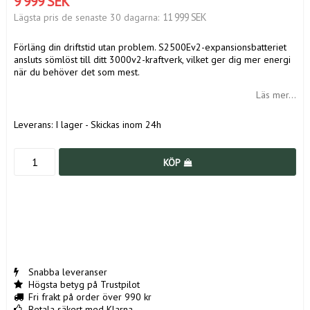
9 999 SEK
11 999 SEK
Lägsta pris de senaste 30 dagarna
Förläng din driftstid utan problem. S2500Ev2-expansionsbatteriet
ansluts sömlöst till ditt 3000v2-kraftverk, vilket ger dig mer energi
när du behöver det som mest.
Läs mer...
Leverans:
I lager - Skickas inom 24h
KÖP
Snabba leveranser
Högsta betyg på Trustpilot
Fri frakt på order över 990 kr
Betala säkert med Klarna