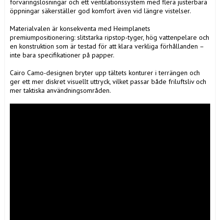
förvaringslösningar och ett ventilationssystem med flera justerbara 
öppningar säkerställer god komfort även vid längre vistelser.

Materialvalen är konsekventa med Heimplanets 
premiumpositionering: slitstarka ripstop-tyger, hög vattenpelare och 
en konstruktion som är testad för att klara verkliga förhållanden – 
inte bara specifikationer på papper.

Cairo Camo-designen bryter upp tältets konturer i terrängen och 
ger ett mer diskret visuellt uttryck, vilket passar både friluftsliv och 
mer taktiska användningsområden.
