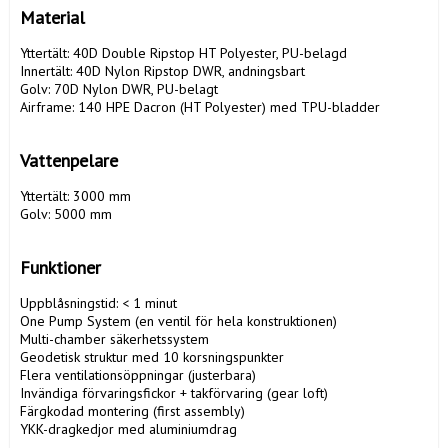
Material
Yttertält: 40D Double Ripstop HT Polyester, PU-belagd

Innertält: 40D Nylon Ripstop DWR, andningsbart

Golv: 70D Nylon DWR, PU-belagt

Airframe: 140 HPE Dacron (HT Polyester) med TPU-bladder

Vattenpelare
Yttertält: 3000 mm

Golv: 5000 mm

Funktioner
Uppblåsningstid: < 1 minut

One Pump System (en ventil för hela konstruktionen)

Multi-chamber säkerhetssystem

Geodetisk struktur med 10 korsningspunkter

Flera ventilationsöppningar (justerbara)

Invändiga förvaringsfickor + takförvaring (gear loft)

Färgkodad montering (first assembly)

YKK-dragkedjor med aluminiumdrag