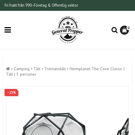
Fri frakt från 990:-
Företag & Offentlig sektor
0
Camping
Tält
Tremanstält
Heimplanet The Cave Classic |
Tält | 3 personer
- 23%