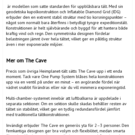
 är modellen som satte standarden för uppblåsbara tält. Med sin 
geodetiska kupolkonstruktion och Inflatable Diamond Grid (IDG) 
erbjuder den en extremt stabil struktur med tio korsningspunkter – 
något som normalt bara återfinns i betydligt tyngre expeditionstält. 
Konstruktionen är helt självbärande och byggd för att hantera både 
kraftig vind och regn. Den symmetriska designen fördelar 
belastningen jämnt över hela tältet, vilket ger en pålitlig struktur 
även i mer exponerade miljöer.

Mer om The Cave
Precis som övriga Heimplanet-tält sätts The Cave upp i ett enda 
moment. Tack vare One Pump System blåses hela konstruktionen 
upp via en ventil på under en minut – en avgörande fördel när 
vädret snabbt förändras eller när du vill minimera exponeringstid.

Multi-chamber-systemet innebär att luftbalkarna är uppdelade i 
separata sektioner. Om en sektion skulle skadas behåller resten av 
tältet sin stabilitet, vilket ger en tydlig redundansfördel jämfört 
med traditionella tältkonstruktioner.

Invändigt erbjuder The Cave en generös yta för 2–3 personer. Den 
femkantiga designen ger bra volym och flexibilitet, medan smarta 