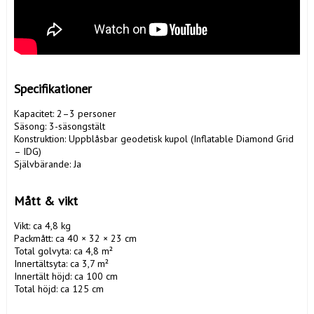
Specifikationer
Kapacitet: 2–3 personer

Säsong: 3-säsongstält

Konstruktion: Uppblåsbar geodetisk kupol (Inflatable Diamond Grid 
– IDG)

Självbärande: Ja

Mått & vikt
Vikt: ca 4,8 kg

Packmått: ca 40 × 32 × 23 cm

Total golvyta: ca 4,8 m²

Innertältsyta: ca 3,7 m²

Innertält höjd: ca 100 cm

Total höjd: ca 125 cm
