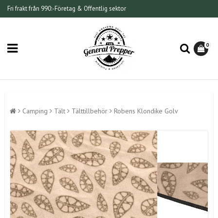
Fri frakt från 990:-
Företag & Offentlig sektor
0
Camping
Tält
Tälttillbehör
Robens Klondike Golv