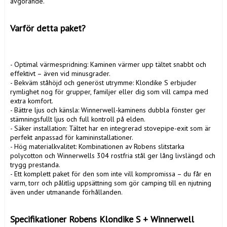
avgörande.

Varför detta paket?
- Optimal värmespridning: Kaminen värmer upp tältet snabbt och 
effektivt – även vid minusgrader.

- Bekväm ståhöjd och generöst utrymme: Klondike S erbjuder 
rymlighet nog för grupper, familjer eller dig som vill campa med 
extra komfort.

- Bättre ljus och känsla: Winnerwell-kaminens dubbla fönster ger 
stämningsfullt ljus och full kontroll på elden.

- Säker installation: Tältet har en integrerad stovepipe-exit som är 
perfekt anpassad för kamininstallationer.

- Hög materialkvalitet: Kombinationen av Robens slitstarka 
polycotton och Winnerwells 304 rostfria stål ger lång livslängd och 
trygg prestanda.

- Ett komplett paket för den som inte vill kompromissa – du får en 
varm, torr och pålitlig uppsättning som gör camping till en njutning 
även under utmanande förhållanden.

Specifikationer Robens Klondike S + Winnerwell 