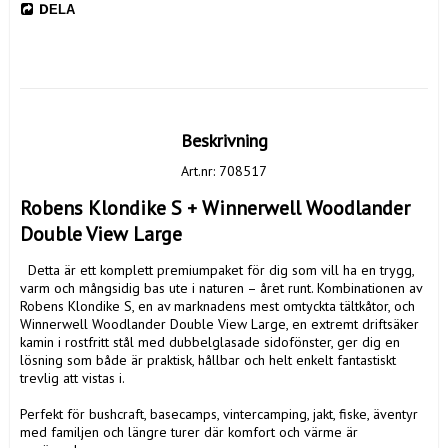
DELA
Beskrivning
Art.nr: 708517
Robens Klondike S + Winnerwell Woodlander 
Double View Large
  Detta är ett komplett premium­paket för dig som vill ha en trygg, 
varm och mångsidig bas ute i naturen – året runt. Kombinationen av 
Robens Klondike S, en av marknadens mest omtyckta tältkåtor, och 
Winnerwell Woodlander Double View Large, en extremt driftsäker 
kamin i rostfritt stål med dubbelglasade sidofönster, ger dig en 
lösning som både är praktisk, hållbar och helt enkelt fantastiskt 
trevlig att vistas i.

Perfekt för bushcraft, basecamps, vintercamping, jakt, fiske, äventyr 
med familjen och längre turer där komfort och värme är 