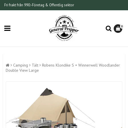
Fri frakt från 990:-
Företag & Offentlig sektor
0
Camping
Tält
Robens Klondike S + Winnerwell Woodlander
Double View Large