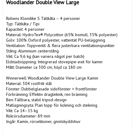
Woodlander Double View Large
Robens Klondike S Tältkåta – 4 personer

Typ: Tältkåta / Tipi

Kapacitet: 4 personer

Material: HydroTex® Polycotton (65% bomull, 35% polyester)

Golv: 100% Oxford polyester, vattentät PU-beläggning

Ventilation: Toppventil & flera justerbara ventilationspunkter

Stång: Aluminium centerstång

Vikt: Ca 9,6 kg (kan variera något per batch)

Eldstadsöppning: Integrerad stovepipe-exit för kamin

Mått: Diameter ca 300 cm, höjd ca 180 cm

Winnerwell Woodlander Double View Large Kamin

Material: 304 rostfritt stål

Fönster: Dubbelglasade sidofönster + frontfönster

Förbränning: Effektiv dragteknik, ren bränning

Ben: Fällbara, stabil tripod-design

Matlagningsyta: Plan topp för kokning och stekning

Vikt: Ca 14–15 kg

Rökrörsdiameter: 89 mm

Ingår: Kamin, rörsektioner, gnistskyddshuv