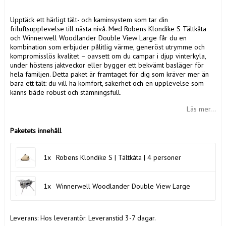
Upptäck ett härligt tält- och kaminsystem som tar din
friluftsupplevelse till nästa nivå. Med Robens Klondike S Tältkåta
och Winnerwell Woodlander Double View Large får du en
kombination som erbjuder pålitlig värme, generöst utrymme och
kompromisslös kvalitet – oavsett om du campar i djup vinterkyla,
under höstens jaktveckor eller bygger ett bekvämt basläger för
hela familjen. Detta paket är framtaget för dig som kräver mer än
bara ett tält: du vill ha komfort, säkerhet och en upplevelse som
känns både robust och stämningsfull.
Läs mer...
Paketets innehåll
1x
Robens Klondike S | Tältkåta | 4 personer
1x
Winnerwell Woodlander Double View Large
Leverans:
Hos leverantör. Leveranstid 3-7 dagar.