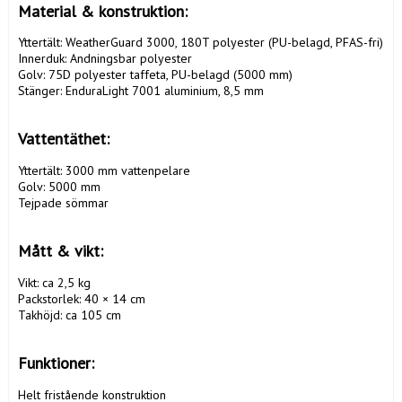
Material & konstruktion:
Yttertält: WeatherGuard 3000, 180T polyester (PU-belagd, PFAS-fri)

Innerduk: Andningsbar polyester

Golv: 75D polyester taffeta, PU-belagd (5000 mm)

Stänger: EnduraLight 7001 aluminium, 8,5 mm

Vattentäthet:
Yttertält: 3000 mm vattenpelare

Golv: 5000 mm

Tejpade sömmar

Mått & vikt:
Vikt: ca 2,5 kg

Packstorlek: 40 × 14 cm

Takhöjd: ca 105 cm

Funktioner:
Helt fristående konstruktion
