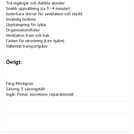
Två ingångar och dubbla absider

Snabb uppsättning (ca 3–4 minuter)

Justerbara dörrar för ventilation och skydd

Invändig torklina

Upphängning för lykta

Organisationsfickor

Ventilation fram och bak

Fästen för utrustning (t.ex. hjälm)

Vattentät transportpåse

Övrigt:
Färg: Mörkgrön

Säsong: 3-säsongstält

Ingår: Pinnar, stormlinor, reparationskit