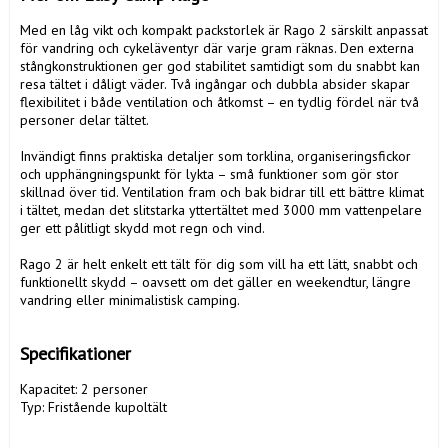
Med en låg vikt och kompakt packstorlek är Rago 2 särskilt anpassat 
för vandring och cykeläventyr där varje gram räknas. Den externa 
stångkonstruktionen ger god stabilitet samtidigt som du snabbt kan 
resa tältet i dåligt väder. Två ingångar och dubbla absider skapar 
flexibilitet i både ventilation och åtkomst – en tydlig fördel när två 
personer delar tältet.

Invändigt finns praktiska detaljer som torklina, organiseringsfickor 
och upphängningspunkt för lykta – små funktioner som gör stor 
skillnad över tid. Ventilation fram och bak bidrar till ett bättre klimat 
i tältet, medan det slitstarka yttertältet med 3000 mm vattenpelare 
ger ett pålitligt skydd mot regn och vind.

Rago 2 är helt enkelt ett tält för dig som vill ha ett lätt, snabbt och 
funktionellt skydd – oavsett om det gäller en weekendtur, längre 
vandring eller minimalistisk camping.

Specifikationer
Kapacitet: 2 personer

Typ: Fristående kupoltält
