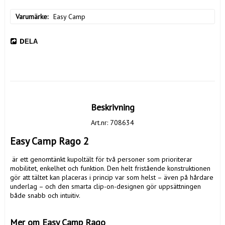
Varumärke
Easy Camp
DELA
Beskrivning
Art.nr: 708634
Easy Camp Rago 2
 är ett genomtänkt kupoltält för två personer som prioriterar 
mobilitet, enkelhet och funktion. Den helt fristående konstruktionen 
gör att tältet kan placeras i princip var som helst – även på hårdare 
underlag – och den smarta clip-on-designen gör uppsättningen 
både snabb och intuitiv.

Mer om Easy Camp Rago