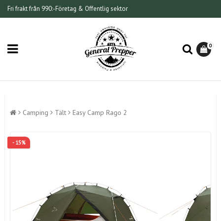
Fri frakt från 990:-
Företag & Offentlig sektor
0
Camping
Tält
Easy Camp Rago 2
- 15%